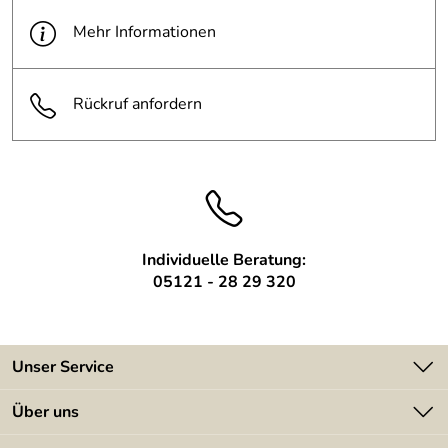
Durchmesser:
77 cm
gewährleistet ist.
Mehr Informationen
die Skulptur wird im
Sprechen Sie uns gerne an: 05121 28 29 320
Anmerkung:
Aussenbereich im Laufe der Zeit
rosten
Rückruf anfordern
Individuelle Beratung:
05121 - 28 29 320
Unser Service
Kontakt
Über uns
Batterieverordnung