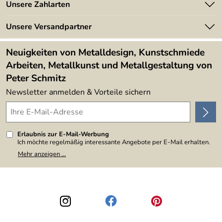
Angebote
Unsere Zahlarten
Kundeninformationen
Made in Germany
Newsletter
Unsere Versandpartner
Kundenbewertungen (394)
Lieferbedingungen
4,9/5
*****
Neuigkeiten von Metalldesign, Kunstschmiede
Arbeiten, Metallkunst und Metallgestaltung von
Peter Schmitz
Newsletter anmelden & Vorteile sichern
Erlaubnis zur E-Mail-Werbung
Ich möchte regelmäßig interessante Angebote per E-Mail erhalten.
Meine E-Mail-Adresse wird nicht an andere Unternehmen
Mehr anzeigen ...
weitergegeben. Zu statistischen Zwecken wird in anonymer Form
ausgewertet, welche Links im Newsletter geklickt werden. Dabei ist
nicht erkennbar, welche konkrete Person geklickt hat. Diese
Einwilligung zur Nutzung meiner E-Mail-Adresse für Werbezwecke
kann ich jederzeit mit Wirkung für die Zukunft widerrufen, indem ich
den Link "Abmelden" am Ende des Newsletters anklicke. Die
Datenschutzerklärung
habe ich zur Kenntnis genommen.