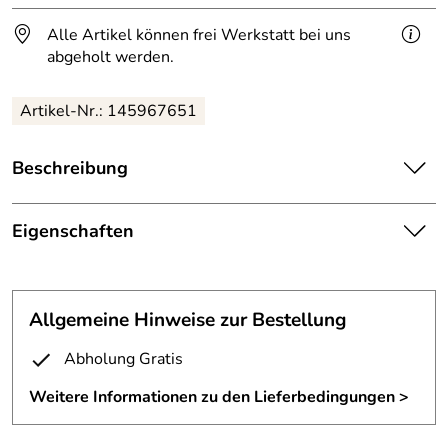
Alle Artikel können frei Werkstatt bei uns
abgeholt werden.
Artikel-Nr.: 145967651
Beschreibung
Eingangsgeländer aus Edelstahl.
Ein schönes Eingangsgeländer aus Edelstahl und
Eigenschaften
Messingkugeln.
Geländer
Edelstahlrohr 42mm, Messingkugeln
Geländerbügel, in Einzelfertigung,
Allgemeine Hinweise zur Bestellung
Material:
30mm
gefertigt aus 1.4301 Edelstahlrohr 42,4x2mm,
mit Relingstäben aus Ø 12 mm, durch Pfosten gebohrt,
Abholung Gratis
mit 5 Messingkugeln Ø 40 mm und Kugelabschluss am
Geländer,
Weitere Informationen zu den Lieferbedingungen >