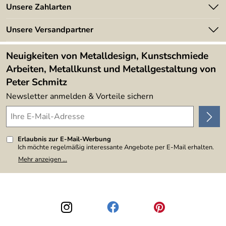
Angebote
Unsere Zahlarten
Kundeninformationen
Made in Germany
Newsletter
Unsere Versandpartner
Kundenbewertungen (394)
Lieferbedingungen
4,9/5
*****
Neuigkeiten von Metalldesign, Kunstschmiede
Arbeiten, Metallkunst und Metallgestaltung von
Peter Schmitz
Newsletter anmelden & Vorteile sichern
Erlaubnis zur E-Mail-Werbung
Ich möchte regelmäßig interessante Angebote per E-Mail erhalten.
Meine E-Mail-Adresse wird nicht an andere Unternehmen
Mehr anzeigen ...
weitergegeben. Zu statistischen Zwecken wird in anonymer Form
ausgewertet, welche Links im Newsletter geklickt werden. Dabei ist
nicht erkennbar, welche konkrete Person geklickt hat. Diese
Einwilligung zur Nutzung meiner E-Mail-Adresse für Werbezwecke
kann ich jederzeit mit Wirkung für die Zukunft widerrufen, indem ich
den Link "Abmelden" am Ende des Newsletters anklicke. Die
Datenschutzerklärung
habe ich zur Kenntnis genommen.