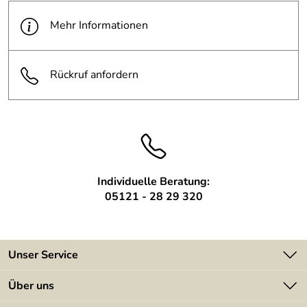
Mehr Informationen
Rückruf anfordern
Individuelle Beratung:
05121 - 28 29 320
Unser Service
Kontakt
Über uns
Batterieverordnung