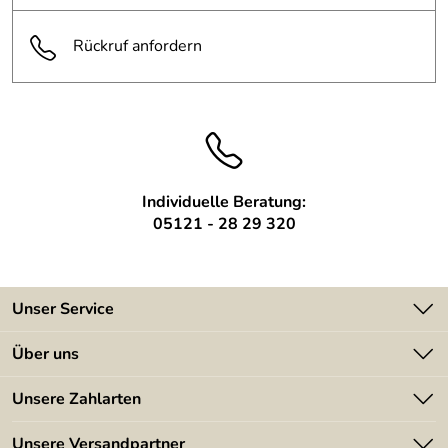
zur Treppenseite hin angeschlagen;
Rückruf anfordern
Befestigungsmittel Edelstahl.
Individuelle Beratung:
05121 - 28 29 320
Unser Service
Kontakt
Über uns
Batterieverordnung
Angebote
Unsere Zahlarten
Kundeninformationen
Made in Germany
Newsletter
Unsere Versandpartner