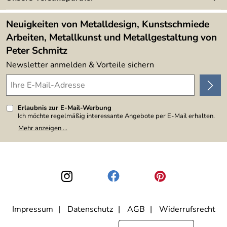
Kundenbewertungen (394)
Lieferbedingungen
4,9/5
*****
Neuigkeiten von Metalldesign, Kunstschmiede
Arbeiten, Metallkunst und Metallgestaltung von
Peter Schmitz
Newsletter anmelden & Vorteile sichern
Erlaubnis zur E-Mail-Werbung
Ich möchte regelmäßig interessante Angebote per E-Mail erhalten.
Meine E-Mail-Adresse wird nicht an andere Unternehmen
Mehr anzeigen ...
weitergegeben. Zu statistischen Zwecken wird in anonymer Form
ausgewertet, welche Links im Newsletter geklickt werden. Dabei ist
nicht erkennbar, welche konkrete Person geklickt hat. Diese
Einwilligung zur Nutzung meiner E-Mail-Adresse für Werbezwecke
kann ich jederzeit mit Wirkung für die Zukunft widerrufen, indem ich
den Link "Abmelden" am Ende des Newsletters anklicke. Die
Datenschutzerklärung
habe ich zur Kenntnis genommen.
Impressum
Datenschutz
AGB
Widerrufsrecht