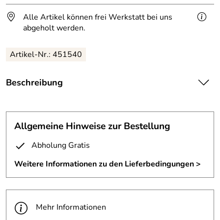
Alle Artikel können frei Werkstatt bei uns
abgeholt werden.
Artikel-Nr.: 451540
Beschreibung
Treppengeländer aus Edelstahl.
Edelstahlgeländer mit "Reling-Füllung" bestehend aus:
Allgemeine Hinweise zur Bestellung
Doppelpfosten vor Kopf im Treppenauge und
Abholung Gratis
Mittelpfosten vor Kopf an Betonwange geschraubt;
Weitere Informationen zu den Lieferbedingungen >
Handlauf - Höhe 900mm aus Edelstahlrohr dm 42mm zur
Treppe hin gekröpft;
Pfosten aus Edelstahlrohr dm 42mm;
Mehr Informationen
6 Relingstäbe aus Rund 12mm durch Relinghalter geführt,