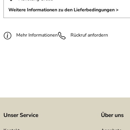
Oberfläche:
geschliffen Korn 240
Weitere Informationen zu den Lieferbedingungen >
Wandhalter:
aus Edelstahl
Befestigungsmaterial:
wird mitgeliefert (für fester M
Mehr Informationen
Rückruf anfordern
Montageanleitung:
wird mitgeliefert
Unser Service
Über uns