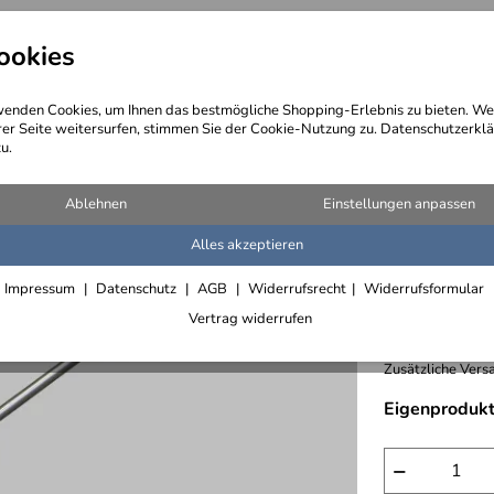
ookies
angebote
Wegebeschreibung
@ Konta
enden Cookies, um Ihnen das bestmögliche Shopping-Erlebnis zu bieten. We
rer Seite weitersurfen, stimmen Sie der Cookie-Nutzung zu. Datenschutzerklä
u.
tahl - Edelstahlgeländer
Ablehnen
Einstellungen anpassen
Alles akzeptieren
Edelstah
Impressum
Datenschutz
AGB
Widerrufsrecht
Widerrufsformular
167,- € /
Vertrag widerrufen
inkl. 19% MwSt.,
Zusätzliche Versa
Eigenprodukt
−