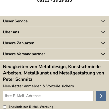
05121 - 28 29 320
Montageanleitu
wird mitgeliefert
ng:
Unser Service
Kontakt
Über uns
Batterieverordnung
Angebote
Unsere Zahlarten
Kundeninformationen
Made in Germany
Newsletter
Unsere Versandpartner
Kundenbewertungen (394)
Lieferbedingungen
4,9/5
*****
Neuigkeiten von Metalldesign, Kunstschmiede
Arbeiten, Metallkunst und Metallgestaltung von
Peter Schmitz
Newsletter anmelden & Vorteile sichern
Erlaubnis zur E-Mail-Werbung