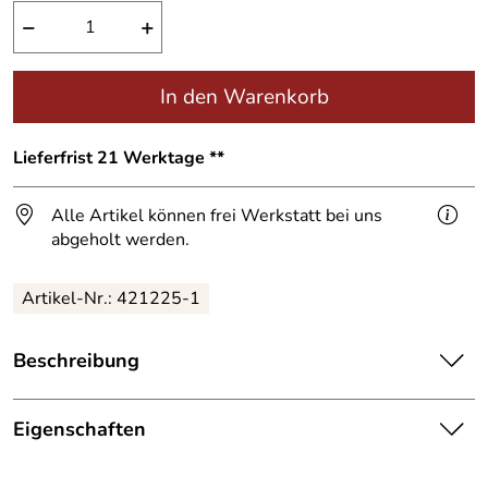
−
+
In den Warenkorb
Lieferfrist 21 Werktage **
Alle Artikel können frei Werkstatt bei uns
abgeholt werden.
Artikel-Nr.:
421225-1
Beschreibung
Edelstahl Glasgeländer mit Glasfüllung und gedruckter
Schmitzstruktur.
Eigenschaften
Balkongeländer
Bestehend aus: 7x Pfosten mit Bodenplatte und