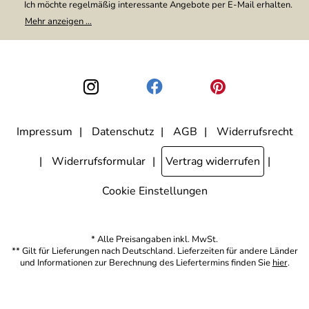
Ich möchte regelmäßig interessante Angebote per E-Mail erhalten.
Meine E-Mail-Adresse wird nicht an andere Unternehmen
Mehr anzeigen ...
weitergegeben. Zu statistischen Zwecken wird in anonymer Form
ausgewertet, welche Links im Newsletter geklickt werden. Dabei ist
nicht erkennbar, welche konkrete Person geklickt hat. Diese
Einwilligung zur Nutzung meiner E-Mail-Adresse für Werbezwecke
kann ich jederzeit mit Wirkung für die Zukunft widerrufen, indem ich
den Link "Abmelden" am Ende des Newsletters anklicke. Die
Datenschutzerklärung
habe ich zur Kenntnis genommen.
Impressum
Datenschutz
AGB
Widerrufsrecht
Widerrufsformular
Vertrag widerrufen
Cookie Einstellungen
* Alle Preisangaben inkl. MwSt.
** Gilt für Lieferungen nach Deutschland. Lieferzeiten für andere Länder
und Informationen zur Berechnung des Liefertermins finden Sie
hier
.