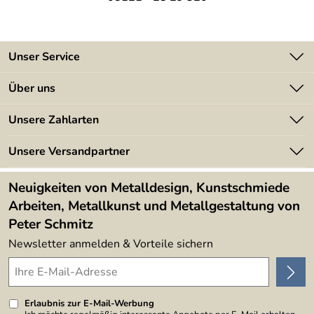
Unser Service
Kontakt
Über uns
Batterieverordnung
Angebote
Unsere Zahlarten
Kundeninformationen
Made in Germany
Newsletter
Unsere Versandpartner
Kundenbewertungen (394)
Lieferbedingungen
4,9/5
*****
Neuigkeiten von Metalldesign, Kunstschmiede
Arbeiten, Metallkunst und Metallgestaltung von
Peter Schmitz
Newsletter anmelden & Vorteile sichern
Erlaubnis zur E-Mail-Werbung