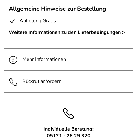
Wandgarderobe aus Edelstahl
Allgemeine Hinweise zur Bestellung
Suchen Sie nach einer
Garderobe
für ihre kleine Wandnische?
Abholung Gratis
Wir können für Sie eine Garderobe nach Ihren Wünschen und Ideen gestalten.
Weitere Informationen zu den Lieferbedingungen >
Wir beraten Sie gerne:
05121 - 28 29 30
Mehr Informationen
Rückruf anfordern
Individuelle Beratung:
05121 - 28 29 320