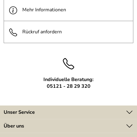
Oberfläche:
rostiger Stahl
Mehr Informationen
Länge:
80 cm
Rückruf anfordern
Individuelle Beratung:
05121 - 28 29 320
Unser Service
Kontakt
Über uns
Batterieverordnung