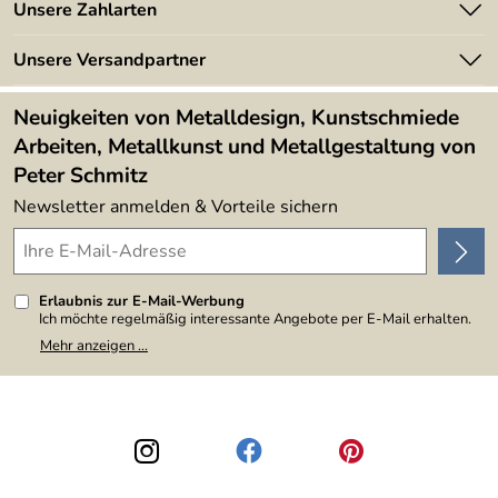
Angebote
Unsere Zahlarten
Kundeninformationen
Made in Germany
Newsletter
Unsere Versandpartner
Kundenbewertungen (394)
Lieferbedingungen
4,9/5
*****
Neuigkeiten von Metalldesign, Kunstschmiede
Arbeiten, Metallkunst und Metallgestaltung von
Peter Schmitz
Newsletter anmelden & Vorteile sichern
Erlaubnis zur E-Mail-Werbung
Ich möchte regelmäßig interessante Angebote per E-Mail erhalten.
Meine E-Mail-Adresse wird nicht an andere Unternehmen
Mehr anzeigen ...
weitergegeben. Zu statistischen Zwecken wird in anonymer Form
ausgewertet, welche Links im Newsletter geklickt werden. Dabei ist
nicht erkennbar, welche konkrete Person geklickt hat. Diese
Einwilligung zur Nutzung meiner E-Mail-Adresse für Werbezwecke
kann ich jederzeit mit Wirkung für die Zukunft widerrufen, indem ich
den Link "Abmelden" am Ende des Newsletters anklicke. Die
Datenschutzerklärung
habe ich zur Kenntnis genommen.