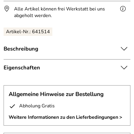
Alle Artikel können frei Werkstatt bei uns
abgeholt werden.
Artikel-Nr.: 641514
Beschreibung
Skulptur einer Echse aus rostigem Stahlblech
Eigenschaften
Eisernes Urtier aus einzelnen, rostigen Stahlblechen
geschweißt.
Tierskulptur
Länge ca. 80 cm
mit von unten angeschweißten
Allgemeine Hinweise zur Bestellung
Befestigung:
Bolzen
Die Versandkosten richten sich nach der Lieferanschrift und der Größe
Abholung Gratis
der Skulptur.
Fertigungsverfa
geschweißt
hren:
Weitere Informationen zu den Lieferbedingungen >
Material:
1 mm Stahlblech