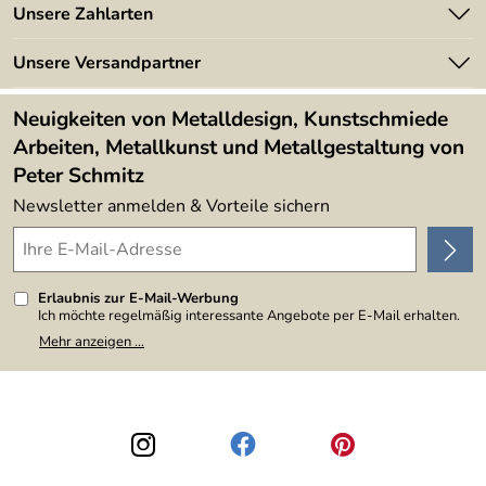
Angebote
Unsere Zahlarten
Kundeninformationen
Made in Germany
Newsletter
Unsere Versandpartner
Kundenbewertungen (394)
Lieferbedingungen
4,9/5
*****
Neuigkeiten von Metalldesign, Kunstschmiede
Arbeiten, Metallkunst und Metallgestaltung von
Peter Schmitz
Newsletter anmelden & Vorteile sichern
Erlaubnis zur E-Mail-Werbung
Ich möchte regelmäßig interessante Angebote per E-Mail erhalten.
Meine E-Mail-Adresse wird nicht an andere Unternehmen
Mehr anzeigen ...
weitergegeben. Zu statistischen Zwecken wird in anonymer Form
ausgewertet, welche Links im Newsletter geklickt werden. Dabei ist
nicht erkennbar, welche konkrete Person geklickt hat. Diese
Einwilligung zur Nutzung meiner E-Mail-Adresse für Werbezwecke
kann ich jederzeit mit Wirkung für die Zukunft widerrufen, indem ich
den Link "Abmelden" am Ende des Newsletters anklicke. Die
Datenschutzerklärung
habe ich zur Kenntnis genommen.