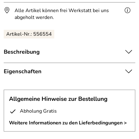
Alle Artikel können frei Werkstatt bei uns
abgeholt werden.
Artikel-Nr.: 556554
Beschreibung
Rollbarer Druckerwagen aus Zunderstahl.
Eigenschaften
Klar lackierter Druckertisch aus Zunderstahl.
Druckertisch
Der Wagen ist aus 3mm Zunderstahl gefertigt.
Ausführung:
rollbar
Maße B/H/T: 40x30x45cm
Allgemeine Hinweise zur Bestellung
Material:
Zunderstahl
Unsere Druckerwagen können wir genau nach Ihren
Abholung Gratis
Wunschmaßen fertigen.
Oberfläche:
klar lackiert
Weitere Informationen zu den Lieferbedingungen >
Höhe:
300mm