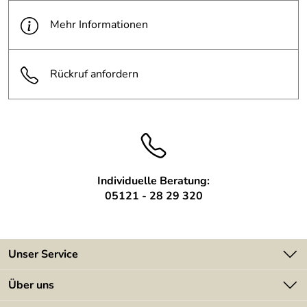
Breite:
400mm
Mehr Informationen
Tiefe:
450mm
Rückruf anfordern
Individuelle Beratung:
05121 - 28 29 320
Unser Service
Kontakt
Über uns
Batterieverordnung