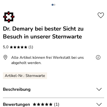
Dr. Demary bei bester Sicht zu
Besuch in unserer Sternwarte
5,0
(1)
*****
Alle Artikel können frei Werkstatt bei uns
abgeholt werden.
Artikel-Nr.: Sternwarte
Beschreibung
Dr. Demary bei bester Sicht zu Besuch in unserer
Sternwarte.
Bewertungen
(1)
*****