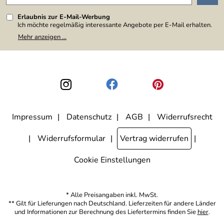
Erlaubnis zur E-Mail-Werbung
Ich möchte regelmäßig interessante Angebote per E-Mail erhalten.
Meine E-Mail-Adresse wird nicht an andere Unternehmen
Mehr anzeigen ...
weitergegeben. Zu statistischen Zwecken wird in anonymer Form
ausgewertet, welche Links im Newsletter geklickt werden. Dabei ist
nicht erkennbar, welche konkrete Person geklickt hat. Diese
Einwilligung zur Nutzung meiner E-Mail-Adresse für Werbezwecke
kann ich jederzeit mit Wirkung für die Zukunft widerrufen, indem ich
den Link "Abmelden" am Ende des Newsletters anklicke. Die
Datenschutzerklärung
habe ich zur Kenntnis genommen.
Impressum
Datenschutz
AGB
Widerrufsrecht
Widerrufsformular
Vertrag widerrufen
Cookie Einstellungen
* Alle Preisangaben inkl. MwSt.
** Gilt für Lieferungen nach Deutschland. Lieferzeiten für andere Länder
und Informationen zur Berechnung des Liefertermins finden Sie
hier
.