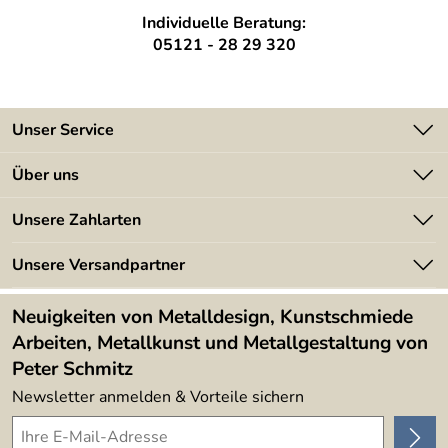
Individuelle Beratung:
05121 - 28 29 320
Unser Service
Kontakt
Über uns
Batterieverordnung
Angebote
Unsere Zahlarten
Kundeninformationen
Made in Germany
Newsletter
Unsere Versandpartner
Kundenbewertungen (394)
Lieferbedingungen
4,9/5
*****
Neuigkeiten von Metalldesign, Kunstschmiede
Arbeiten, Metallkunst und Metallgestaltung von
Peter Schmitz
Newsletter anmelden & Vorteile sichern