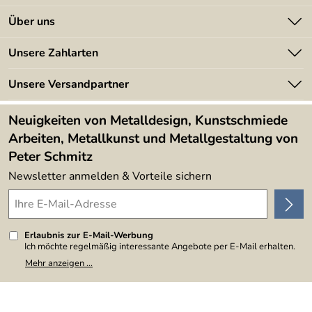
Kontakt
Über uns
Batterieverordnung
Angebote
Unsere Zahlarten
Kundeninformationen
Made in Germany
Newsletter
Unsere Versandpartner
Kundenbewertungen (394)
Lieferbedingungen
4,9/5
*****
Neuigkeiten von Metalldesign, Kunstschmiede
Arbeiten, Metallkunst und Metallgestaltung von
Peter Schmitz
Newsletter anmelden & Vorteile sichern
Erlaubnis zur E-Mail-Werbung
Ich möchte regelmäßig interessante Angebote per E-Mail erhalten.
Meine E-Mail-Adresse wird nicht an andere Unternehmen
Mehr anzeigen ...
weitergegeben. Zu statistischen Zwecken wird in anonymer Form
ausgewertet, welche Links im Newsletter geklickt werden. Dabei ist
nicht erkennbar, welche konkrete Person geklickt hat. Diese
Einwilligung zur Nutzung meiner E-Mail-Adresse für Werbezwecke
kann ich jederzeit mit Wirkung für die Zukunft widerrufen, indem ich