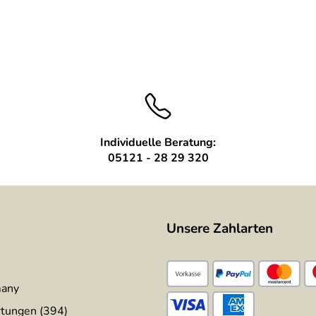
 300 mm
 eine rostige Patina
hliffen
Individuelle Beratung:
05121 - 28 29 320
Unsere Zahlarten
many
tungen (394)