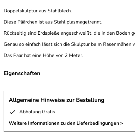
Doppelskulptur aus Stahlblech.
Diese Päärchen ist aus Stahl plasmagetrennt.
Rückseitig sind Erdspieße angeschweißt, die in den Boden 
Genau so einfach lässt sich die Skulptur beim Rasenmähen 
Das Paar hat eine Höhe von 2 Meter.
Eigenschaften
plasmagetrennte Skulpturen
Ausführung:
in Anlehnung an das Produktbild
Allgemeine Hinweise zur Bestellung
Material:
3mm Stahlblech
Abholung Gratis
Größe:
200 cm
Weitere Informationen zu den Lieferbedingungen >
Material:
3 mm Stahlblech Rohstahl