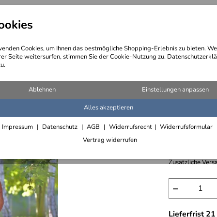
ookies
angebote
Wegebeschreibung
@ Konta
enden Cookies, um Ihnen das bestmögliche Shopping-Erlebnis zu bieten. We
rer Seite weitersurfen, stimmen Sie der Cookie-Nutzung zu. Datenschutzerklä
u.
pturen aus Stahlblech plasmagetrennt
Ablehnen
Einstellungen anpassen
Alles akzeptieren
Doppelsk
Impressum
Datenschutz
AGB
Widerrufsrecht
Widerrufsformular
831,- € /
Vertrag widerrufen
inkl. 7% MwSt., 
Zusätzliche Versa
−
Lieferfrist 2