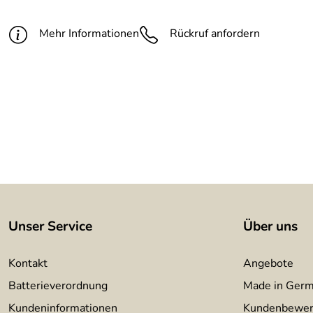
Fertigungsverfahren:
plasmagetrennt
Mehr Informationen
Rückruf anfordern
Erdspieß:
Durchmesser 12 mm, Länge ca,
Oberfläche:
im Laufe der Zeit entwickelt sich
Oberfläche 2:
Schneidfläche entgratet und gesc
Unser Service
Über uns
Kontakt
Angebote
Batterieverordnung
Made in Ger
Kundeninformationen
Kundenbewer