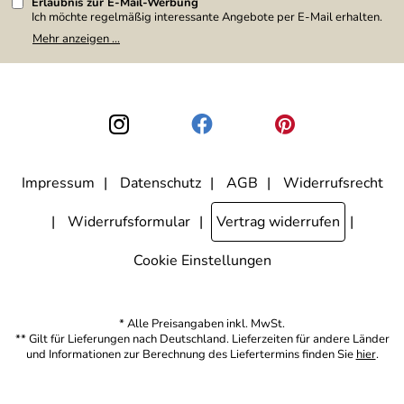
Erlaubnis zur E-Mail-Werbung
Ich möchte regelmäßig interessante Angebote per E-Mail erhalten.
Meine E-Mail-Adresse wird nicht an andere Unternehmen
Mehr anzeigen ...
weitergegeben. Zu statistischen Zwecken wird in anonymer Form
ausgewertet, welche Links im Newsletter geklickt werden. Dabei ist
nicht erkennbar, welche konkrete Person geklickt hat. Diese
Einwilligung zur Nutzung meiner E-Mail-Adresse für Werbezwecke
kann ich jederzeit mit Wirkung für die Zukunft widerrufen, indem ich
den Link "Abmelden" am Ende des Newsletters anklicke. Die
Datenschutzerklärung
habe ich zur Kenntnis genommen.
Impressum
Datenschutz
AGB
Widerrufsrecht
Widerrufsformular
Vertrag widerrufen
Cookie Einstellungen
* Alle Preisangaben inkl. MwSt.
** Gilt für Lieferungen nach Deutschland. Lieferzeiten für andere Länder
und Informationen zur Berechnung des Liefertermins finden Sie
hier
.