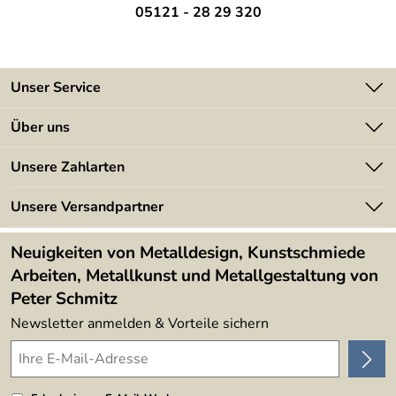
05121 - 28 29 320
Unser Service
Kontakt
Über uns
Batterieverordnung
Angebote
Unsere Zahlarten
Kundeninformationen
Made in Germany
Newsletter
Unsere Versandpartner
Kundenbewertungen (394)
Lieferbedingungen
4,9/5
*****
Neuigkeiten von Metalldesign, Kunstschmiede
Arbeiten, Metallkunst und Metallgestaltung von
Peter Schmitz
Newsletter anmelden & Vorteile sichern