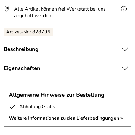
Alle Artikel können frei Werkstatt bei uns
abgeholt werden.
Artikel-Nr.: 828796
Beschreibung
Diese leuchtende Echse hängt unter einer Decke.
Eigenschaften
Echsenskulptur aus Stahlblech, Länge ca 250 cm.
Skulptur
Eine Leuchtstofflampe mit einer farbigen Filterfolie hinterleuchtet die
Skulptur.
Anmerkung:
Lieferung ohne Leuchtmittel
Allgemeine Hinweise zur Bestellung
(Lieferung ohne Leuchtmittel)
Ausführung:
hinterleuchtet
Abholung Gratis
Material:
Stahlblech
Weitere Informationen zu den Lieferbedingungen >
Die Versandkosten richten sich nach der Lieferanschrift und der Größe
der Skulptur.
Materialstärke:
1 mm