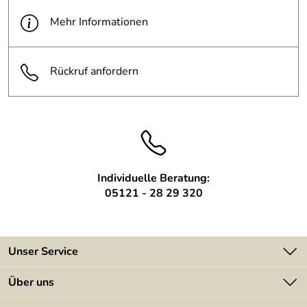
Oberfläche:
Stzahl roh, farblos lackiert
Mehr Informationen
Länge:
250 cm
Rückruf anfordern
Befestigungsm
wird mitgeliefert
aterial:
Leuchtmittel:
wird nicht mitgeliefert
Individuelle Beratung:
05121 - 28 29 320
Unser Service
Kontakt
Über uns
Batterieverordnung