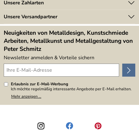
Angebote
Unsere Zahlarten
Kundeninformationen
Made in Germany
Newsletter
Unsere Versandpartner
Kundenbewertungen (394)
Lieferbedingungen
4,9/5
*****
Neuigkeiten von Metalldesign, Kunstschmiede
Arbeiten, Metallkunst und Metallgestaltung von
Peter Schmitz
Newsletter anmelden & Vorteile sichern
Erlaubnis zur E-Mail-Werbung
Ich möchte regelmäßig interessante Angebote per E-Mail erhalten.
Meine E-Mail-Adresse wird nicht an andere Unternehmen
Mehr anzeigen ...
weitergegeben. Zu statistischen Zwecken wird in anonymer Form
ausgewertet, welche Links im Newsletter geklickt werden. Dabei ist
nicht erkennbar, welche konkrete Person geklickt hat. Diese
Einwilligung zur Nutzung meiner E-Mail-Adresse für Werbezwecke
kann ich jederzeit mit Wirkung für die Zukunft widerrufen, indem ich
den Link "Abmelden" am Ende des Newsletters anklicke. Die
Datenschutzerklärung
habe ich zur Kenntnis genommen.