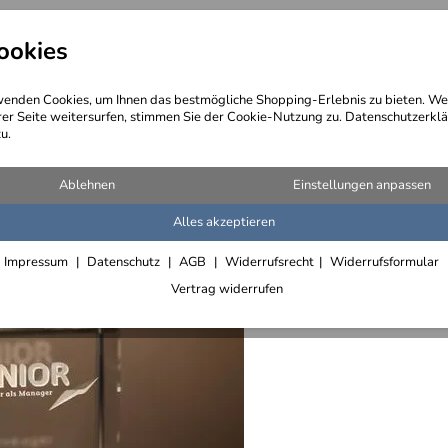
ookies
angebote
Wegebeschreibung
@ Konta
enden Cookies, um Ihnen das bestmögliche Shopping-Erlebnis zu bieten. We
rer Seite weitersurfen, stimmen Sie der Cookie-Nutzung zu. Datenschutzerklä
u.
Ablehnen
Einstellungen anpassen
Alles akzeptieren
Der Juni
Impressum
Datenschutz
AGB
Widerrufsrecht
Widerrufsformular
Alle Art
Vertrag widerrufen