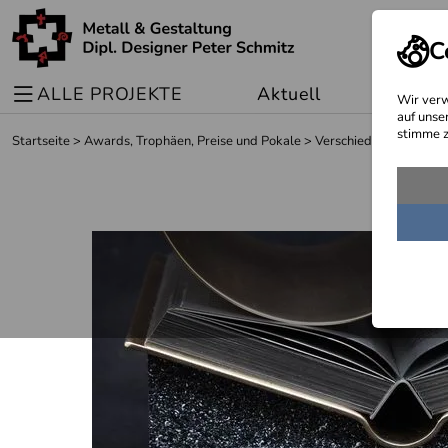
C
ALLE PROJEKTE
Aktuell
Sonder
Wir verw
auf unse
stimme z
Startseite
>
Awards, Trophäen, Preise und Pokale
>
Verschiedene Preise u