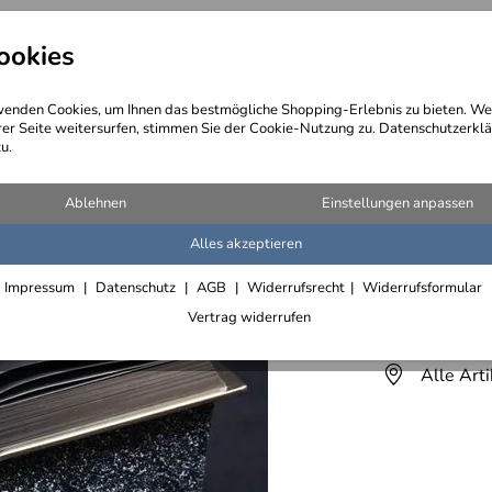
ookies
angebote
Wegebeschreibung
@ Konta
enden Cookies, um Ihnen das bestmögliche Shopping-Erlebnis zu bieten. We
rer Seite weitersurfen, stimmen Sie der Cookie-Nutzung zu. Datenschutzerklä
u.
nd Trophäen
Ablehnen
Einstellungen anpassen
Alles akzeptieren
Der Alph
Impressum
Datenschutz
AGB
Widerrufsrecht
Widerrufsformular
Lieferfrist 3
Vertrag widerrufen
Alle Art