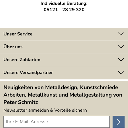
Individuelle Beratung:
05121 - 28 29 320
Unser Service
Kontakt
Über uns
Batterieverordnung
Angebote
Unsere Zahlarten
Kundeninformationen
Made in Germany
Newsletter
Unsere Versandpartner
Kundenbewertungen (394)
Lieferbedingungen
4,9/5
*****
Neuigkeiten von Metalldesign, Kunstschmiede
Arbeiten, Metallkunst und Metallgestaltung von
Peter Schmitz
Newsletter anmelden & Vorteile sichern