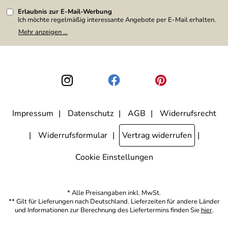
Erlaubnis zur E-Mail-Werbung
Ich möchte regelmäßig interessante Angebote per E-Mail erhalten.
Meine E-Mail-Adresse wird nicht an andere Unternehmen
Mehr anzeigen ...
weitergegeben. Zu statistischen Zwecken wird in anonymer Form
ausgewertet, welche Links im Newsletter geklickt werden. Dabei ist
nicht erkennbar, welche konkrete Person geklickt hat. Diese
Einwilligung zur Nutzung meiner E-Mail-Adresse für Werbezwecke
kann ich jederzeit mit Wirkung für die Zukunft widerrufen, indem ich
den Link "Abmelden" am Ende des Newsletters anklicke. Die
Datenschutzerklärung
habe ich zur Kenntnis genommen.
Impressum
Datenschutz
AGB
Widerrufsrecht
Widerrufsformular
Vertrag widerrufen
Cookie Einstellungen
* Alle Preisangaben inkl. MwSt.
** Gilt für Lieferungen nach Deutschland. Lieferzeiten für andere Länder
und Informationen zur Berechnung des Liefertermins finden Sie
hier
.