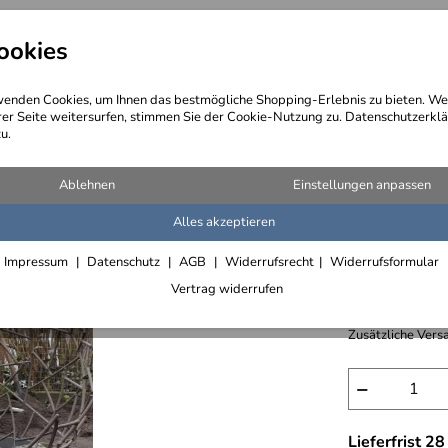
ookies
angebote
Wegebeschreibung
@ Konta
enden Cookies, um Ihnen das bestmögliche Shopping-Erlebnis zu bieten. We
rer Seite weitersurfen, stimmen Sie der Cookie-Nutzung zu. Datenschutzerklä
u.
, Wasserspiele und Brunnenanlagen
Ablehnen
Einstellungen anpassen
Alles akzeptieren
Brunnena
Impressum
Datenschutz
AGB
Widerrufsrecht
Widerrufsformular
3.648,- €
Vertrag widerrufen
inkl. 7% MwSt., 
Zusätzliche Versa
−
Lieferfrist 2