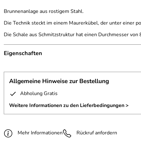
Brunnenanlage aus rostigem Stahl.
Die Technik steckt im einem Maurerkübel, der unter einer po
Die Schale aus Schmitzstruktur hat einen Durchmesser von 
Eigenschaften
Brunnen
Abdeckung:
polygonale Schale aus Stahlblech
Allgemeine Hinweise zur Bestellung
Brunnentechnik:
wird mitgeliefert
Abholung Gratis
Durchmesser:
Kugel 80 cm
Weitere Informationen zu den Lieferbedingungen >
Material:
rostiger Stahl
Mehr Informationen
Rückruf anfordern