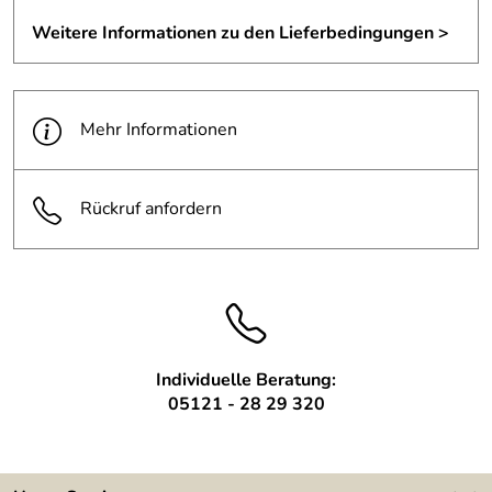
Füllstäbe aus 12 mm Rundstahl,
von innen mit dem Rahmen verschweißt,
Weitere Informationen zu den Lieferbedingungen >
lackiert mit WS-Plast M4200 in RAL 9017
Verkehrsschwarz, halb matt,
Das abgebildete Galeriegeländer hat eine Länge von ca.
Mehr Informationen
2880mm.
Handlauf
Rückruf anfordern
gefertigt aus S235JR Stahl, 40x8mm Flachstahl,
lackiert mit WS-Plast M4200 in RAL 9017,
Verkehrsschwarz, halb matt,
oben Handlauf aus Buche ca. 50 x 30 mm auf den Rahmen
aufgesetzt,
mit dem Handlauf von unten verschraubt,
vorbereitet mit Handlaufhaltern zur Montage an der Wand,
Individuelle Beratung:
05121 - 28 29 320
Unser Galeriegeländer und den Handlauf fertigen wir
individuell nach Kundenwusch.