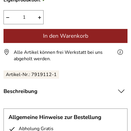
Eigenproduktion:
✓
−
+
In den Warenkorb
Alle Artikel können frei Werkstatt bei uns
abgeholt werden.
Artikel-Nr.:
7919112-1
Beschreibung
Brüstungsgeländer
Allgemeine Hinweise zur Bestellung
gefertigt aus 12 mm S235JR Stahl,
Rahmen aus 40 x 8 mm Flachstahl,
Abholung Gratis