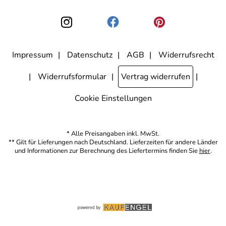
kann ich jederzeit mit Wirkung für die Zukunft widerrufen, indem ich
den Link "Abmelden" am Ende des Newsletters anklicke. Die
Datenschutzerklärung
habe ich zur Kenntnis genommen.
Impressum
Datenschutz
AGB
Widerrufsrecht
Widerrufsformular
Vertrag widerrufen
Cookie Einstellungen
* Alle Preisangaben inkl. MwSt.
** Gilt für Lieferungen nach Deutschland. Lieferzeiten für andere Länder
und Informationen zur Berechnung des Liefertermins finden Sie
hier
.