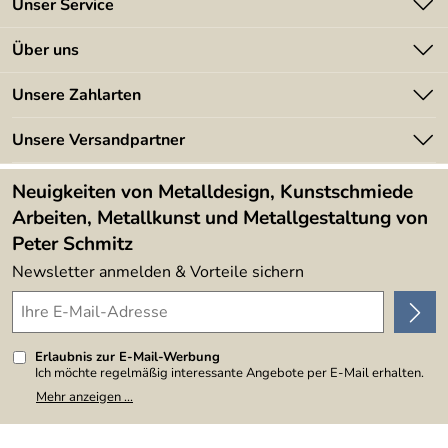
Unser Service
Passend dazu auch die Absturzsicherung als
Kontakt
Gitterelement:
Artikel Nr. 8009112
Über uns
Batterieverordnung
Angebote
Unsere Zahlarten
Kundeninformationen
Made in Germany
Newsletter
Unsere Versandpartner
Kundenbewertungen (394)
Lieferbedingungen
4,9/5
*****
Neuigkeiten von Metalldesign, Kunstschmiede
Arbeiten, Metallkunst und Metallgestaltung von
Peter Schmitz
Newsletter anmelden & Vorteile sichern
Erlaubnis zur E-Mail-Werbung
Ich möchte regelmäßig interessante Angebote per E-Mail erhalten.
Meine E-Mail-Adresse wird nicht an andere Unternehmen
Mehr anzeigen ...
weitergegeben. Zu statistischen Zwecken wird in anonymer Form
ausgewertet, welche Links im Newsletter geklickt werden. Dabei ist
nicht erkennbar, welche konkrete Person geklickt hat. Diese
Einwilligung zur Nutzung meiner E-Mail-Adresse für Werbezwecke