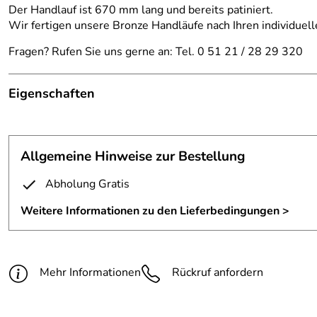
Der Handlauf ist 670 mm lang und bereits patiniert.
Wir fertigen unsere Bronze Handläufe nach Ihren individu
Fragen? Rufen Sie uns gerne an: Tel. 0 51 21 / 28 29 320
Eigenschaften
Handlauf
Befestigung:
Handlaufstützen aus D
Allgemeine Hinweise zur Bestellung
Durchmesser:
40 mm
Abholung Gratis
Länge:
nach Wunsch
Weitere Informationen zu den Lieferbedingungen >
Material:
Schmiedebronze
Mindest Berechnungsmenge:
1 Meter
Mehr Informationen
Rückruf anfordern
Oberfläche:
geschliffen und patiniert