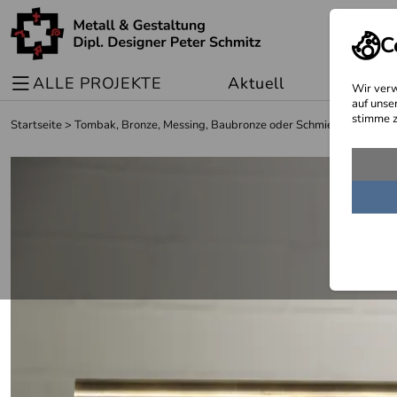
C
ALLE PROJEKTE
Aktuell
Sonder
Wir verw
auf unse
stimme z
Startseite
>
Tombak, Bronze, Messing, Baubronze oder Schmiedebronze als 