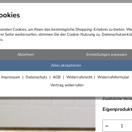
ookies
angebote
Wegebeschreibung
@ Konta
enden Cookies, um Ihnen das bestmögliche Shopping-Erlebnis zu bieten. We
rer Seite weitersurfen, stimmen Sie der Cookie-Nutzung zu. Datenschutzerklä
u.
Blech oder Profil
Ablehnen
Einstellungen anpassen
Alles akzeptieren
Bronzeha
Impressum
Datenschutz
AGB
Widerrufsrecht
Widerrufsformular
746,- € /
Vertrag widerrufen
inkl. 19% MwSt.,
Zusätzliche Versa
Eigenprodukt
−