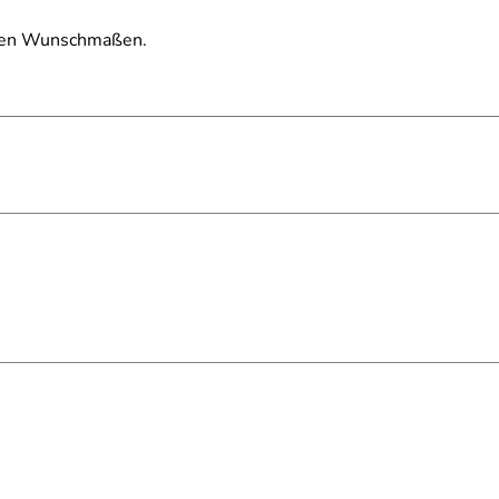
ellen Wunschmaßen.
=12mm Bronze-rund