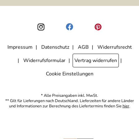
ausgewertet, welche Links im Newsletter geklickt werden. Dabei ist
nicht erkennbar, welche konkrete Person geklickt hat. Diese
Einwilligung zur Nutzung meiner E-Mail-Adresse für Werbezwecke
kann ich jederzeit mit Wirkung für die Zukunft widerrufen, indem ich
den Link "Abmelden" am Ende des Newsletters anklicke. Die
Datenschutzerklärung
habe ich zur Kenntnis genommen.
Impressum
Datenschutz
AGB
Widerrufsrecht
Widerrufsformular
Vertrag widerrufen
Cookie Einstellungen
* Alle Preisangaben inkl. MwSt.
** Gilt für Lieferungen nach Deutschland. Lieferzeiten für andere Länder
und Informationen zur Berechnung des Liefertermins finden Sie
hier
.