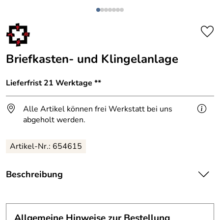
Briefkasten- und Klingelanlage
Lieferfrist 21 Werktage **
Alle Artikel können frei Werkstatt bei uns
abgeholt werden.
Artikel-Nr.: 654615
Beschreibung
Aus gebürstetem Edelstahl haben wir diese Briefkasten-
und Klingelanlage gefertigt.
Preis 1.650 inkl. der derzeit
gültigen MwSt.
Allgemeine Hinweise zur Bestellung