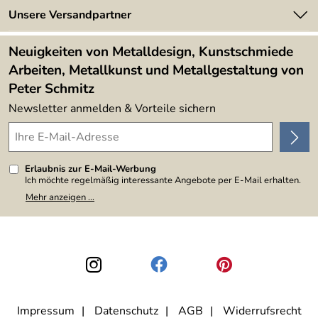
Made in Germany
Newsletter
Unsere Versandpartner
Kundenbewertungen (394)
Lieferbedingungen
4,9/5
*****
Neuigkeiten von Metalldesign, Kunstschmiede
Arbeiten, Metallkunst und Metallgestaltung von
Peter Schmitz
Newsletter anmelden & Vorteile sichern
Erlaubnis zur E-Mail-Werbung
Ich möchte regelmäßig interessante Angebote per E-Mail erhalten.
Meine E-Mail-Adresse wird nicht an andere Unternehmen
Mehr anzeigen ...
weitergegeben. Zu statistischen Zwecken wird in anonymer Form
ausgewertet, welche Links im Newsletter geklickt werden. Dabei ist
nicht erkennbar, welche konkrete Person geklickt hat. Diese
Einwilligung zur Nutzung meiner E-Mail-Adresse für Werbezwecke
kann ich jederzeit mit Wirkung für die Zukunft widerrufen, indem ich
den Link "Abmelden" am Ende des Newsletters anklicke. Die
Datenschutzerklärung
habe ich zur Kenntnis genommen.
Impressum
Datenschutz
AGB
Widerrufsrecht