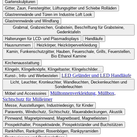
Gartenskulpturen
Gitter, Zaun, Fenstergitter, Lüftungsgitter und Schiebe Rolläden
Glastrennwände und Türen im Industrie Loft Look
Glastrennwände und Windfang
Grabmal, Grabzeichen, Grabstein, Beschriftung für Grabsteine,
Gedenktafeln
Halterungen für LCD- und Plasmadisplays
Handläufe
Hausnummern
Heizkörper, Heizkörperverkleidung
Kamin, Funkenschutzgitter, Hauben, Feuerschale, Grills, Feuerstellen,
Bio Ethanol Kamine
Kirchenausstattung
Klingeln, Klingelknöpfe, Klingeltaster, Klingelschilder...
LED Geländer und LED Handläufe
Kunst-, Info- und Werbestelen
Licht, Leuchter, Kronleuchter, Wandleuchten, Deckenleuchten und
Sonderleuchten
Mülltonnenverkleidung, Müllbox,
Möbel und Accessoires
Sichtschutz für Mülleimer
Messe, Ausstellungen, Industriedesign, für Kinder
Paravents, Windschutz, Sichtschutz, Mauerabdeckungen, Akustik
Pinnwand, Magnetpinnwand, Magnetboard, Magnetleisten
Prospekthalter, Prospektwände, Prospektständer und Buchstützen
Rankhilfen, Rankgitter, Rosenbögen, Rankpyramiden