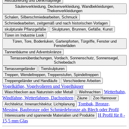
Restaurierung und Denkmalpflege
Säulenverkleidung, Deckenverkleidung, Wandbekleidungen,
Thekenverkleidungen
Schalen, Silberschmiedearbeiten, Schmuck
Schmiedearbeiten, zeitgemäß und nach historischen Vorlagen
skulpturale Pflanzgefäße
Skulpturen, Brunnen, Gefäße, Kunst
Türen im Industrie Look
Türen, Tore, Bodenluken, Gartenpforten, Türgriffe, Fenster und
Fensterläden
Tannenbäume und Adventskränze
Terrassenüberdachungen, Vordach, Sonnenschutz, Sonnensegel,
Schiebedach
Terrassengeländer
Tierskulpturen
Treppen, Wendeltreppen, Treppenstufen, Spindeltreppen
Treppengeländer und Handläufe
Verschiedene Arbeiten
Vogelkäfige, Vogelvolieren und Vogelhäuser
Wetterhahn,
Waschbecken aus Naturstein oder Metall
Weihnachten
Windfahne, Wetterfahnen, Dachspitzen
Zäune
Zoo Hannover
Tombak, Bronze,
Architektur, Innenarchitektur, Lichtplanung
Messing, Baubronze oder Schmiedebronze als Blech oder Profil
H Profil für 8 -
Interessante und spannende Materialien und Produkte
15,5 mm Glas