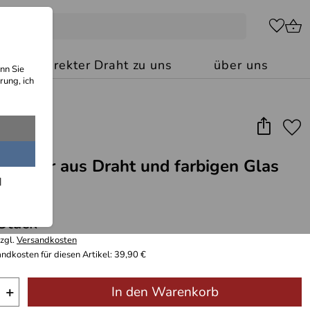
kt: Ihr direkter Draht zu uns
über uns
nn Sie
rung, ich
ulptur aus Draht und farbigen Glas
 Stück
zzgl.
Versandkosten
ndkosten für diesen Artikel: 39,90 €
+
In den Warenkorb