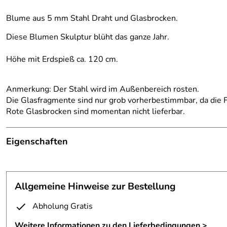
Blume aus 5 mm Stahl Draht und Glasbrocken.
Diese Blumen Skulptur blüht das ganze Jahr.
Höhe mit Erdspieß ca. 120 cm.
Anmerkung: Der Stahl wird im Außenbereich rosten.
Die Glasfragmente sind nur grob vorherbestimmbar, da die F
Rote Glasbrocken sind momentan nicht lieferbar.
Eigenschaften
Skulptur
Anmerkung:
der Stahl wird im Laufe der Zeit eine ros
Allgemeine Hinweise zur Bestellung
Befestigung:
mit einem Erdspieß
Abholung Gratis
Erdspieß:
12 mm Vollmaterial aus Eisen
Weitere Informationen zu den Lieferbedingungen >