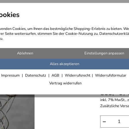
ookies
angebote
Wegebeschreibung
@ Konta
enden Cookies, um Ihnen das bestmögliche Shopping-Erlebnis zu bieten. We
rer Seite weitersurfen, stimmen Sie der Cookie-Nutzung zu. Datenschutzerklä
u.
en aus Glas und Metall
Ablehnen
Einstellungen anpassen
Alles akzeptieren
Blumensk
Impressum
Datenschutz
AGB
Widerrufsrecht
Widerrufsformular
Brocken
Vertrag widerrufen
853,- € /
inkl. 7% MwSt., 
Zusätzliche Versa
−