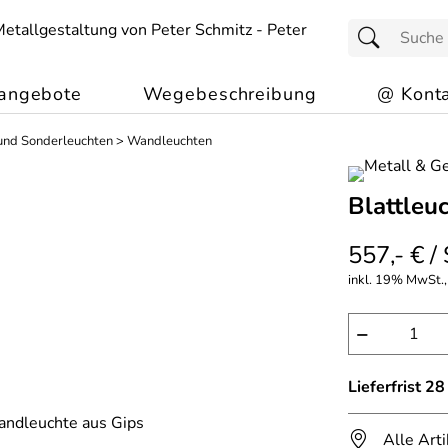
angebote
Wegebeschreibung
@ Konta
 und Sonderleuchten
>
Wandleuchten
Blattleu
557,- € /
inkl. 19% MwSt., 
−
Lieferfrist 2
Alle Art