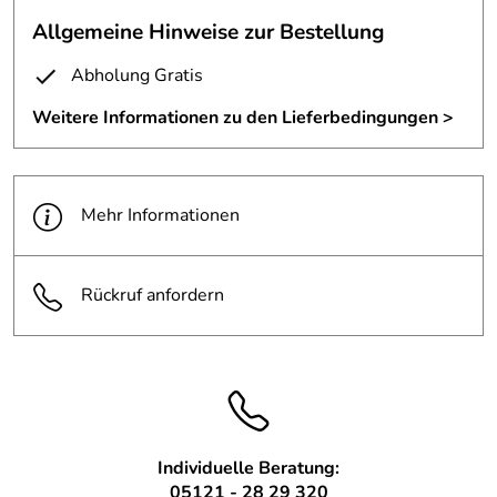
Außen- und Treppenhausbeleuchtung
Allgemeine Hinweise zur Bestellung
Entwurf und Planung: SSP Design, Hildesheim
Abholung Gratis
Bauherr: Gemeinnützige Wohnungsbaugesellschaft Gbg,
Hildesheim
Weitere Informationen zu den Lieferbedingungen >
Mehr Informationen
Rückruf anfordern
Individuelle Beratung:
05121 - 28 29 320