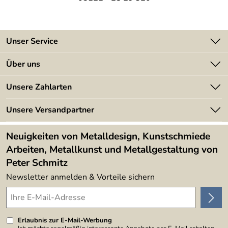
Unser Service
Kontakt
Über uns
Batterieverordnung
Angebote
Unsere Zahlarten
Kundeninformationen
Made in Germany
Newsletter
Unsere Versandpartner
Kundenbewertungen (394)
Lieferbedingungen
4,9/5
*****
Neuigkeiten von Metalldesign, Kunstschmiede
Arbeiten, Metallkunst und Metallgestaltung von
Peter Schmitz
Newsletter anmelden & Vorteile sichern
Erlaubnis zur E-Mail-Werbung