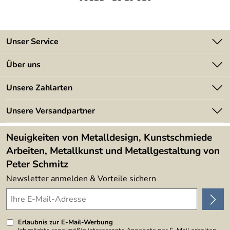
Unser Service
Kontakt
Über uns
Batterieverordnung
Angebote
Unsere Zahlarten
Kundeninformationen
Made in Germany
Newsletter
Unsere Versandpartner
Kundenbewertungen (394)
Lieferbedingungen
4,9/5
*****
Neuigkeiten von Metalldesign, Kunstschmiede
Arbeiten, Metallkunst und Metallgestaltung von
Peter Schmitz
Newsletter anmelden & Vorteile sichern
Erlaubnis zur E-Mail-Werbung