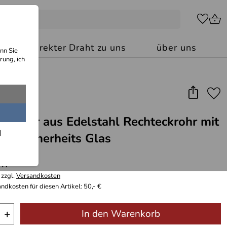
kt: Ihr direkter Draht zu uns
über uns
nn Sie
rung, ich
länder aus Edelstahl Rechteckrohr mit
aus Sicherheits Glas
 m
 zzgl.
Versandkosten
ndkosten für diesen Artikel: 50,- €
+
In den Warenkorb