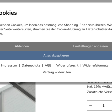
ookies
angebote
Wegebeschreibung
@ Konta
enden Cookies, um Ihnen das bestmögliche Shopping-Erlebnis zu bieten. We
rer Seite weitersurfen, stimmen Sie der Cookie-Nutzung zu. Datenschutzerklä
u.
 Glas
Ablehnen
Einstellungen anpassen
Alles akzeptieren
Balkonge
Impressum
Datenschutz
AGB
Widerrufsrecht
Widerrufsformular
Füllung 
Vertrag widerrufen
590,- € /
inkl. 19% MwSt.,
Zusätzliche Versa
−