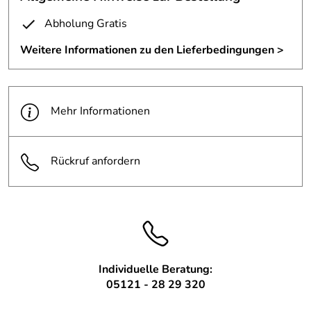
Design, beauftragt uns, die skulpturale Infostele in
Berlinzu konstruieren und zu fertigen.
Abholung Gratis
Weitere Informationen zu den Lieferbedingungen >
Nun kann AlphaSigns die Leuchtbuchstaben installieren.
Bei den Lackierarbeiten wurden wir durch die
Autolackierei Boya in Hildesheim fachmännisch
Mehr Informationen
unterstützt.
Rückruf anfordern
Individuelle Beratung:
05121 - 28 29 320