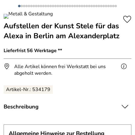
Aufstellen der Kunst Stele für das
Alexa in Berlin am Alexanderplatz
Lieferfrist 56 Werktage **
Alle Artikel können frei Werkstatt bei uns
abgeholt werden.
Artikel-Nr.: 534179
Beschreibung
Alpha Signs GmbH - einem Deutschland- und europaweit
führendem Unternehmen für Lichtwerbung und Corporate
Allgemeine Hinweise zur Bestellung