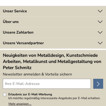
Unser Service
Kontakt
Über uns
Batterieverordnung
Angebote
Unsere Zahlarten
Kundeninformationen
Made in Germany
Newsletter
Unsere Versandpartner
Kundenbewertungen (394)
Lieferbedingungen
4,9/5
*****
Neuigkeiten von Metalldesign, Kunstschmiede
Arbeiten, Metallkunst und Metallgestaltung von
Peter Schmitz
Newsletter anmelden & Vorteile sichern
Erlaubnis zur E-Mail-Werbung
Ich möchte regelmäßig interessante Angebote per E-Mail erhalten.
Meine E-Mail-Adresse wird nicht an andere Unternehmen
Mehr anzeigen ...
weitergegeben. Zu statistischen Zwecken wird in anonymer Form