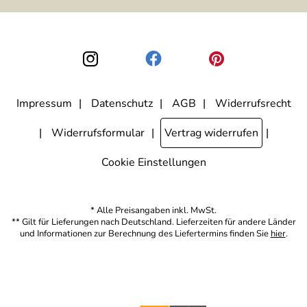
ausgewertet, welche Links im Newsletter geklickt werden. Dabei ist
nicht erkennbar, welche konkrete Person geklickt hat. Diese
Einwilligung zur Nutzung meiner E-Mail-Adresse für Werbezwecke
kann ich jederzeit mit Wirkung für die Zukunft widerrufen, indem ich
den Link "Abmelden" am Ende des Newsletters anklicke. Die
Datenschutzerklärung
habe ich zur Kenntnis genommen.
Impressum
Datenschutz
AGB
Widerrufsrecht
Widerrufsformular
Vertrag widerrufen
Cookie Einstellungen
* Alle Preisangaben inkl. MwSt.
** Gilt für Lieferungen nach Deutschland. Lieferzeiten für andere Länder
und Informationen zur Berechnung des Liefertermins finden Sie
hier
.