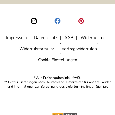
ausgewertet, welche Links im Newsletter geklickt werden. Dabei ist
nicht erkennbar, welche konkrete Person geklickt hat. Diese
Einwilligung zur Nutzung meiner E-Mail-Adresse für Werbezwecke
kann ich jederzeit mit Wirkung für die Zukunft widerrufen, indem ich
den Link "Abmelden" am Ende des Newsletters anklicke. Die
Datenschutzerklärung
habe ich zur Kenntnis genommen.
Impressum
Datenschutz
AGB
Widerrufsrecht
Widerrufsformular
Vertrag widerrufen
Cookie Einstellungen
* Alle Preisangaben inkl. MwSt.
** Gilt für Lieferungen nach Deutschland. Lieferzeiten für andere Länder
und Informationen zur Berechnung des Liefertermins finden Sie
hier
.