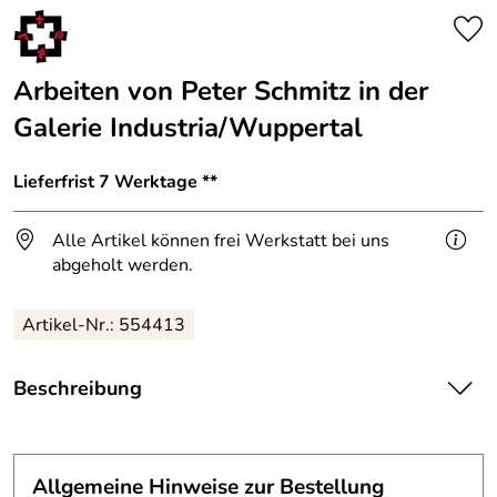
Arbeiten von Peter Schmitz in der
Galerie Industria/Wuppertal
Lieferfrist 7 Werktage **
Alle Artikel können frei Werkstatt bei uns
abgeholt werden.
Artikel-Nr.: 554413
Beschreibung
Arbeiten von Peter Schmitz in der Galerie
Industria/Wuppertal.
Allgemeine Hinweise zur Bestellung
Engagierte Design Galerie in Wuppertal.