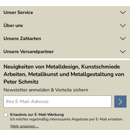
Unser Service
Kontakt
Über uns
Batterieverordnung
Angebote
Unsere Zahlarten
Kundeninformationen
Made in Germany
Newsletter
Unsere Versandpartner
Kundenbewertungen (394)
Lieferbedingungen
4,9/5
*****
Neuigkeiten von Metalldesign, Kunstschmiede
Arbeiten, Metallkunst und Metallgestaltung von
Peter Schmitz
Newsletter anmelden & Vorteile sichern
Erlaubnis zur E-Mail-Werbung
Ich möchte regelmäßig interessante Angebote per E-Mail erhalten.
Meine E-Mail-Adresse wird nicht an andere Unternehmen
Mehr anzeigen ...
weitergegeben. Zu statistischen Zwecken wird in anonymer Form