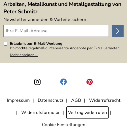
Arbeiten, Metallkunst und Metallgestaltung von
Peter Schmitz
Newsletter anmelden & Vorteile sichern
Erlaubnis zur E-Mail-Werbung
Ich möchte regelmäßig interessante Angebote per E-Mail erhalten.
Meine E-Mail-Adresse wird nicht an andere Unternehmen
Mehr anzeigen ...
weitergegeben. Zu statistischen Zwecken wird in anonymer Form
ausgewertet, welche Links im Newsletter geklickt werden. Dabei ist
nicht erkennbar, welche konkrete Person geklickt hat. Diese
Einwilligung zur Nutzung meiner E-Mail-Adresse für Werbezwecke
kann ich jederzeit mit Wirkung für die Zukunft widerrufen, indem ich
den Link "Abmelden" am Ende des Newsletters anklicke. Die
Datenschutzerklärung
habe ich zur Kenntnis genommen.
Impressum
Datenschutz
AGB
Widerrufsrecht
Widerrufsformular
Vertrag widerrufen
Cookie Einstellungen