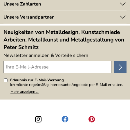
Angebote
Unsere Zahlarten
Kundeninformationen
Made in Germany
Newsletter
Unsere Versandpartner
Kundenbewertungen (394)
Lieferbedingungen
4,9/5
*****
Neuigkeiten von Metalldesign, Kunstschmiede
Arbeiten, Metallkunst und Metallgestaltung von
Peter Schmitz
Newsletter anmelden & Vorteile sichern
Erlaubnis zur E-Mail-Werbung
Ich möchte regelmäßig interessante Angebote per E-Mail erhalten.
Meine E-Mail-Adresse wird nicht an andere Unternehmen
Mehr anzeigen ...
weitergegeben. Zu statistischen Zwecken wird in anonymer Form
ausgewertet, welche Links im Newsletter geklickt werden. Dabei ist
nicht erkennbar, welche konkrete Person geklickt hat. Diese
Einwilligung zur Nutzung meiner E-Mail-Adresse für Werbezwecke
kann ich jederzeit mit Wirkung für die Zukunft widerrufen, indem ich
den Link "Abmelden" am Ende des Newsletters anklicke. Die
Datenschutzerklärung
habe ich zur Kenntnis genommen.