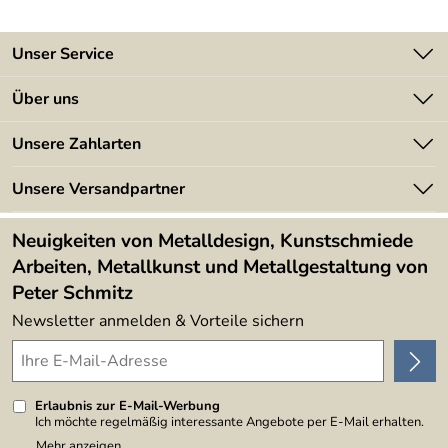
Unser Service
Kontakt
Über uns
Batterieverordnung
Angebote
Unsere Zahlarten
Kundeninformationen
Made in Germany
Newsletter
Unsere Versandpartner
Kundenbewertungen (394)
Lieferbedingungen
4,9/5
*****
Neuigkeiten von Metalldesign, Kunstschmiede
Arbeiten, Metallkunst und Metallgestaltung von
Peter Schmitz
Newsletter anmelden & Vorteile sichern
Erlaubnis zur E-Mail-Werbung
Ich möchte regelmäßig interessante Angebote per E-Mail erhalten.
Meine E-Mail-Adresse wird nicht an andere Unternehmen
Mehr anzeigen ...