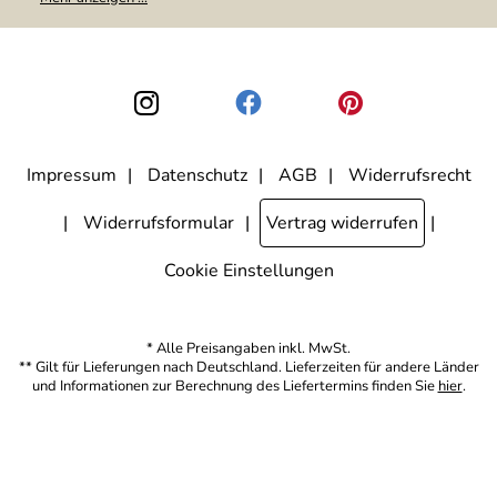
weitergegeben. Zu statistischen Zwecken wird in anonymer Form
ausgewertet, welche Links im Newsletter geklickt werden. Dabei ist
nicht erkennbar, welche konkrete Person geklickt hat. Diese
Einwilligung zur Nutzung meiner E-Mail-Adresse für Werbezwecke
kann ich jederzeit mit Wirkung für die Zukunft widerrufen, indem ich
den Link "Abmelden" am Ende des Newsletters anklicke. Die
Datenschutzerklärung
habe ich zur Kenntnis genommen.
Impressum
Datenschutz
AGB
Widerrufsrecht
Widerrufsformular
Vertrag widerrufen
Cookie Einstellungen
* Alle Preisangaben inkl. MwSt.
** Gilt für Lieferungen nach Deutschland. Lieferzeiten für andere Länder
und Informationen zur Berechnung des Liefertermins finden Sie
hier
.