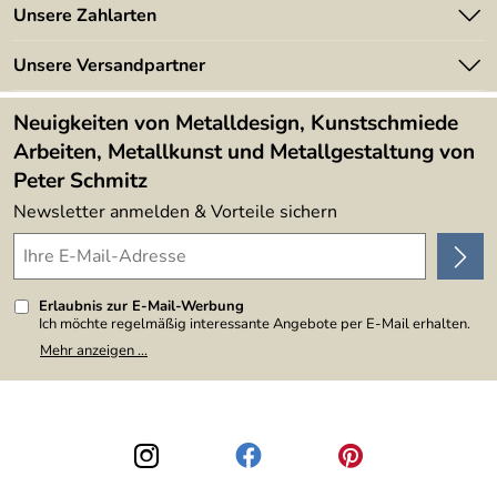
Angebote
Unsere Zahlarten
Kundeninformationen
Made in Germany
Newsletter
Unsere Versandpartner
Kundenbewertungen (394)
Lieferbedingungen
4,9/5
*****
Neuigkeiten von Metalldesign, Kunstschmiede
Arbeiten, Metallkunst und Metallgestaltung von
Peter Schmitz
Newsletter anmelden & Vorteile sichern
Erlaubnis zur E-Mail-Werbung
Ich möchte regelmäßig interessante Angebote per E-Mail erhalten.
Meine E-Mail-Adresse wird nicht an andere Unternehmen
Mehr anzeigen ...
weitergegeben. Zu statistischen Zwecken wird in anonymer Form
ausgewertet, welche Links im Newsletter geklickt werden. Dabei ist
nicht erkennbar, welche konkrete Person geklickt hat. Diese
Einwilligung zur Nutzung meiner E-Mail-Adresse für Werbezwecke
kann ich jederzeit mit Wirkung für die Zukunft widerrufen, indem ich
den Link "Abmelden" am Ende des Newsletters anklicke. Die
Datenschutzerklärung
habe ich zur Kenntnis genommen.