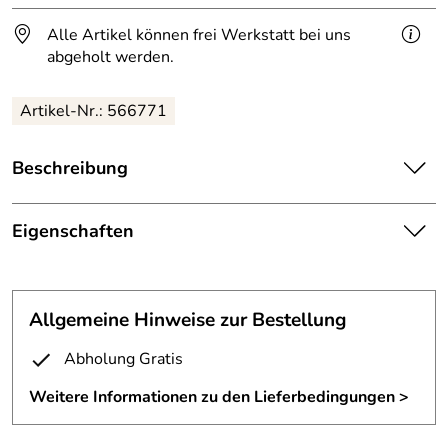
Alle Artikel können frei Werkstatt bei uns
abgeholt werden.
Artikel-Nr.: 566771
Beschreibung
Absturzsicherung für eine Bestandbrüstung.
Eigenschaften
Die Brüstungserhöhung aus feuerverzinktem Flachstahl
50x10 mm gefertig und ist in DB 703 nass lackiert.
Absturzsicherung
seitlich geschraubt, mittig nur
Breite 3 Meter, Höhe 20 cm.
Allgemeine Hinweise zur Bestellung
Befestigung:
aufstehend auf Gummilager
Abholung Gratis
Maße:
B/H 3000 x 200 mm
Weitere Informationen zu den Lieferbedingungen >
Material:
Flachstahl 50/10 mm