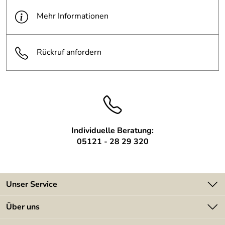
Höhe:
30 cm
Mehr Informationen
Material:
Edelstahl
Relinghalter:
Bohrungen in den Pfosten
Rückruf anfordern
Oberfläche:
geschliffen mit Korn 240
Befestigung:
von oben
Befestigungsm
wird mitgeliefert
aterial:
Individuelle Beratung:
Montageanleitu
wird mitgeliefert
05121 - 28 29 320
ng:
Unser Service
Kontakt
Über uns
Batterieverordnung