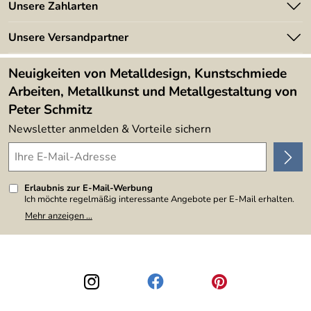
Angebote
Unsere Zahlarten
Kundeninformationen
Made in Germany
Newsletter
Unsere Versandpartner
Kundenbewertungen (394)
Lieferbedingungen
4,9/5
*****
Neuigkeiten von Metalldesign, Kunstschmiede
Arbeiten, Metallkunst und Metallgestaltung von
Peter Schmitz
Newsletter anmelden & Vorteile sichern
Erlaubnis zur E-Mail-Werbung
Ich möchte regelmäßig interessante Angebote per E-Mail erhalten.
Meine E-Mail-Adresse wird nicht an andere Unternehmen
Mehr anzeigen ...
weitergegeben. Zu statistischen Zwecken wird in anonymer Form
ausgewertet, welche Links im Newsletter geklickt werden. Dabei ist
nicht erkennbar, welche konkrete Person geklickt hat. Diese
Einwilligung zur Nutzung meiner E-Mail-Adresse für Werbezwecke
kann ich jederzeit mit Wirkung für die Zukunft widerrufen, indem ich
den Link "Abmelden" am Ende des Newsletters anklicke. Die
Datenschutzerklärung
habe ich zur Kenntnis genommen.