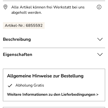
Alle Artikel können frei Werkstatt bei uns
abgeholt werden.
Artikel-Nr.: 6855592
Beschreibung
Balkongeländer
aus 42 mm Edelstahl Rohr, geschliffen
mit Korn 240.
Eigenschaften
Die Relingstäbe der Absturzsicherung bestehen aus 12
Balkongeländer
mm Edelstahl Vollmaterial
Bodenflansche:
mit Abdeckung aus Edelstahl
Allgemeine Hinweise zur Bestellung
Die Flansche am unteren Ende um das Edelstahlgeländer
zu befestigen sind als ovale Platten gelasert.
2 Knieleisten aus 12 mm
Abholung Gratis
Füllung:
Edelstahl
Breite ca. 6 Meter.
Weitere Informationen zu den Lieferbedingungen >
Handlauf:
Edelstahl 42 mm