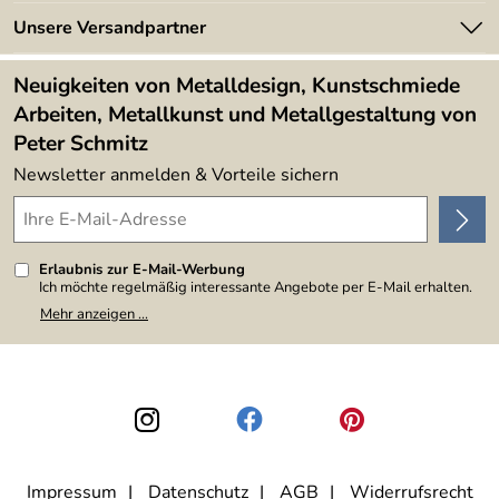
Made in Germany
Newsletter
Unsere Versandpartner
Kundenbewertungen (394)
Lieferbedingungen
4,9/5
*****
Neuigkeiten von Metalldesign, Kunstschmiede
Arbeiten, Metallkunst und Metallgestaltung von
Peter Schmitz
Newsletter anmelden & Vorteile sichern
Erlaubnis zur E-Mail-Werbung
Ich möchte regelmäßig interessante Angebote per E-Mail erhalten.
Meine E-Mail-Adresse wird nicht an andere Unternehmen
Mehr anzeigen ...
weitergegeben. Zu statistischen Zwecken wird in anonymer Form
ausgewertet, welche Links im Newsletter geklickt werden. Dabei ist
nicht erkennbar, welche konkrete Person geklickt hat. Diese
Einwilligung zur Nutzung meiner E-Mail-Adresse für Werbezwecke
kann ich jederzeit mit Wirkung für die Zukunft widerrufen, indem ich
den Link "Abmelden" am Ende des Newsletters anklicke. Die
Datenschutzerklärung
habe ich zur Kenntnis genommen.
Impressum
Datenschutz
AGB
Widerrufsrecht