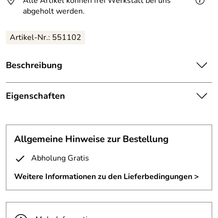
Alle Artikel können frei Werkstatt bei uns
abgeholt werden.
Artikel-Nr.: 551102
Beschreibung
Abdeckring aus Edelstahl.
Eigenschaften
Wir können unsere Abdeckringe in jeder Form und in
jedem Durchmesser fertigen.
Abdeckung
Aussendurchmesser 97 mm
Durchmesser:
aussen: 97 mm
Allgemeine Hinweise zur Bestellung
Fertigungsverfa
gelasert
Abholung Gratis
hren:
Weitere Informationen zu den Lieferbedingungen >
Material:
3 mm Edelstahl
Oberfläche:
Sichtseite poliert