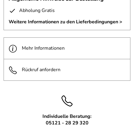
Mit dieser Kappe kann die bodenbündig, eingelassen
Schirmhülse verschlossen werden.
Abholung Gratis
Das Material ist magnetischer Edelstahl.
Weitere Informationen zu den Lieferbedingungen >
Mit dem beiliegenden Magneten kann die Abdeckung aus
der Hülse gezogen werden.
Mehr Informationen
Rückruf anfordern
Individuelle Beratung:
05121 - 28 29 320