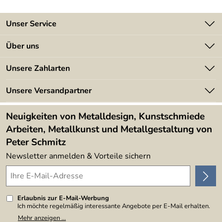
Unser Service
Kontakt
Über uns
Batterieverordnung
Angebote
Unsere Zahlarten
Kundeninformationen
Made in Germany
Newsletter
Unsere Versandpartner
Kundenbewertungen (394)
Lieferbedingungen
4,9/5
*****
Neuigkeiten von Metalldesign, Kunstschmiede
Arbeiten, Metallkunst und Metallgestaltung von
Peter Schmitz
Newsletter anmelden & Vorteile sichern
Erlaubnis zur E-Mail-Werbung
Ich möchte regelmäßig interessante Angebote per E-Mail erhalten.
Meine E-Mail-Adresse wird nicht an andere Unternehmen
Mehr anzeigen ...
weitergegeben. Zu statistischen Zwecken wird in anonymer Form