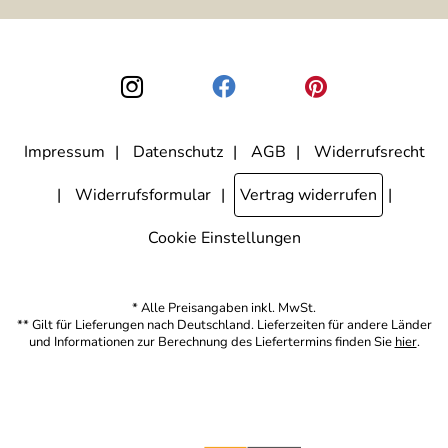
ausgewertet, welche Links im Newsletter geklickt werden. Dabei ist
nicht erkennbar, welche konkrete Person geklickt hat. Diese
Einwilligung zur Nutzung meiner E-Mail-Adresse für Werbezwecke
kann ich jederzeit mit Wirkung für die Zukunft widerrufen, indem ich
den Link "Abmelden" am Ende des Newsletters anklicke. Die
Datenschutzerklärung
habe ich zur Kenntnis genommen.
Impressum
Datenschutz
AGB
Widerrufsrecht
Widerrufsformular
Vertrag widerrufen
Cookie Einstellungen
* Alle Preisangaben inkl. MwSt.
** Gilt für Lieferungen nach Deutschland. Lieferzeiten für andere Länder
und Informationen zur Berechnung des Liefertermins finden Sie
hier
.