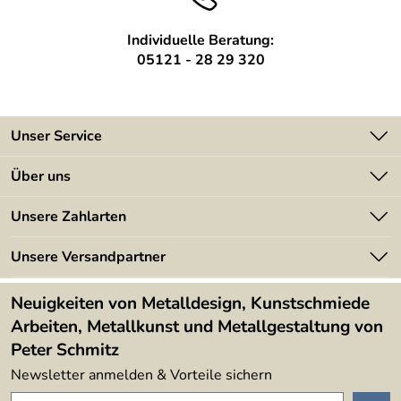
Individuelle Beratung:
05121 - 28 29 320
Unser Service
Kontakt
Über uns
Batterieverordnung
Angebote
Unsere Zahlarten
Kundeninformationen
Made in Germany
Newsletter
Unsere Versandpartner
Kundenbewertungen (394)
Lieferbedingungen
4,9/5
*****
Neuigkeiten von Metalldesign, Kunstschmiede
Arbeiten, Metallkunst und Metallgestaltung von
Peter Schmitz
Newsletter anmelden & Vorteile sichern