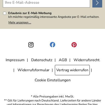
Erlaubnis zur E-Mail-Werbung
Ich möchte regelmäßig interessante Angebote per E-Mail erhalten.
Meine E-Mail-Adresse wird nicht an andere Unternehmen
Mehr anzeigen ...
weitergegeben. Zu statistischen Zwecken wird in anonymer Form
ausgewertet, welche Links im Newsletter geklickt werden. Dabei ist
nicht erkennbar, welche konkrete Person geklickt hat. Diese
Einwilligung zur Nutzung meiner E-Mail-Adresse für Werbezwecke
kann ich jederzeit mit Wirkung für die Zukunft widerrufen, indem ich
den Link "Abmelden" am Ende des Newsletters anklicke. Die
Datenschutzerklärung
habe ich zur Kenntnis genommen.
Impressum
Datenschutz
AGB
Widerrufsrecht
Widerrufsformular
Vertrag widerrufen
Cookie Einstellungen
* Alle Preisangaben inkl. MwSt.
** Gilt für Lieferungen nach Deutschland. Lieferzeiten für andere Länder
und Informationen zur Berechnung des Liefertermins finden Sie
hier
.