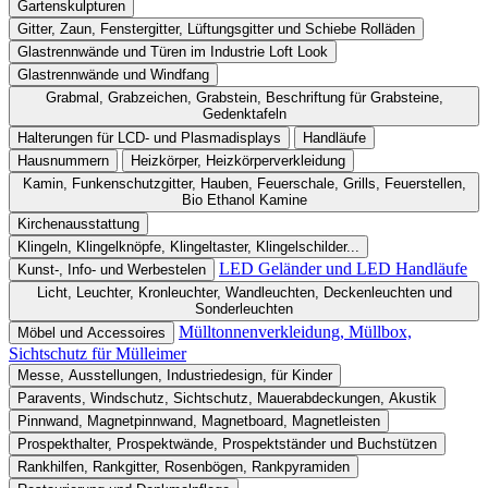
Gartenskulpturen
Gitter, Zaun, Fenstergitter, Lüftungsgitter und Schiebe Rolläden
Glastrennwände und Türen im Industrie Loft Look
Glastrennwände und Windfang
Grabmal, Grabzeichen, Grabstein, Beschriftung für Grabsteine,
Gedenktafeln
Halterungen für LCD- und Plasmadisplays
Handläufe
Hausnummern
Heizkörper, Heizkörperverkleidung
Kamin, Funkenschutzgitter, Hauben, Feuerschale, Grills, Feuerstellen,
Bio Ethanol Kamine
Kirchenausstattung
Klingeln, Klingelknöpfe, Klingeltaster, Klingelschilder...
LED Geländer und LED Handläufe
Kunst-, Info- und Werbestelen
Licht, Leuchter, Kronleuchter, Wandleuchten, Deckenleuchten und
Sonderleuchten
Mülltonnenverkleidung, Müllbox,
Möbel und Accessoires
Sichtschutz für Mülleimer
Messe, Ausstellungen, Industriedesign, für Kinder
Paravents, Windschutz, Sichtschutz, Mauerabdeckungen, Akustik
Pinnwand, Magnetpinnwand, Magnetboard, Magnetleisten
Prospekthalter, Prospektwände, Prospektständer und Buchstützen
Rankhilfen, Rankgitter, Rosenbögen, Rankpyramiden