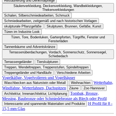
Restaurierung und Denkmalpflege
Säulenverkleidung, Deckenverkleidung, Wandbekleidungen,
Thekenverkleidungen
Schalen, Silberschmiedearbeiten, Schmuck
Schmiedearbeiten, zeitgemäß und nach historischen Vorlagen
skulpturale Pflanzgefäße
Skulpturen, Brunnen, Gefäße, Kunst
Türen im Industrie Look
Türen, Tore, Bodenluken, Gartenpforten, Türgriffe, Fenster und
Fensterläden
Tannenbäume und Adventskränze
Terrassenüberdachungen, Vordach, Sonnenschutz, Sonnensegel,
Schiebedach
Terrassengeländer
Tierskulpturen
Treppen, Wendeltreppen, Treppenstufen, Spindeltreppen
Treppengeländer und Handläufe
Verschiedene Arbeiten
Vogelkäfige, Vogelvolieren und Vogelhäuser
Wetterhahn,
Waschbecken aus Naturstein oder Metall
Weihnachten
Windfahne, Wetterfahnen, Dachspitzen
Zäune
Zoo Hannover
Tombak, Bronze,
Architektur, Innenarchitektur, Lichtplanung
Messing, Baubronze oder Schmiedebronze als Blech oder Profil
H Profil für 8 -
Interessante und spannende Materialien und Produkte
15,5 mm Glas