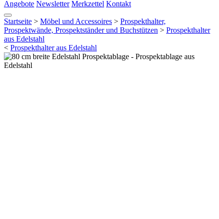
Angebote
Newsletter
Merkzettel
Kontakt
Startseite
>
Möbel und Accessoires
>
Prospekthalter,
Prospektwände, Prospektständer und Buchstützen
>
Prospekthalter
aus Edelstahl
<
Prospekthalter aus Edelstahl