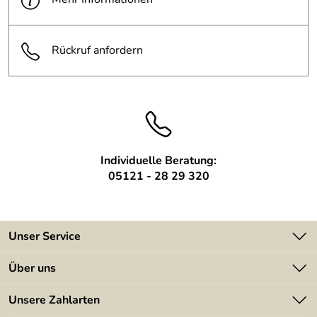
Leuchtmittel:
mit geliefert
Flachstahl, Höhe 80 mm,
Material:
Rückruf anfordern
Stahlrohre
Messingabrieb und farblos
Oberfläche:
lackiert
Individuelle Beratung:
05121 - 28 29 320
Unser Service
Kontakt
Über uns
Batterieverordnung
Angebote
Unsere Zahlarten
Kundeninformationen