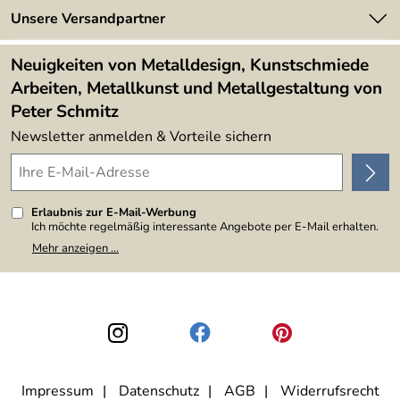
Made in Germany
Newsletter
Unsere Versandpartner
Kundenbewertungen (394)
Lieferbedingungen
4,9/5
*****
Neuigkeiten von Metalldesign, Kunstschmiede
Arbeiten, Metallkunst und Metallgestaltung von
Peter Schmitz
Newsletter anmelden & Vorteile sichern
Erlaubnis zur E-Mail-Werbung
Ich möchte regelmäßig interessante Angebote per E-Mail erhalten.
Meine E-Mail-Adresse wird nicht an andere Unternehmen
Mehr anzeigen ...
weitergegeben. Zu statistischen Zwecken wird in anonymer Form
ausgewertet, welche Links im Newsletter geklickt werden. Dabei ist
nicht erkennbar, welche konkrete Person geklickt hat. Diese
Einwilligung zur Nutzung meiner E-Mail-Adresse für Werbezwecke
kann ich jederzeit mit Wirkung für die Zukunft widerrufen, indem ich
den Link "Abmelden" am Ende des Newsletters anklicke. Die
Datenschutzerklärung
habe ich zur Kenntnis genommen.
Impressum
Datenschutz
AGB
Widerrufsrecht