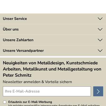
ng:
Unser Service
Kontakt
Über uns
Batterieverordnung
Angebote
Unsere Zahlarten
Kundeninformationen
Made in Germany
Newsletter
Unsere Versandpartner
Kundenbewertungen (394)
Lieferbedingungen
4,9/5
*****
Neuigkeiten von Metalldesign, Kunstschmiede
Arbeiten, Metallkunst und Metallgestaltung von
Peter Schmitz
Newsletter anmelden & Vorteile sichern
Erlaubnis zur E-Mail-Werbung
Ich möchte regelmäßig interessante Angebote per E-Mail erhalten.