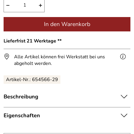
−
+
In den Warenkorb
Lieferfrist 21 Werktage **
Alle Artikel können frei Werkstatt bei uns
abgeholt werden.
Artikel-Nr.:
654566-29
Beschreibung
40 cm hohe Edelstahlhausnummer.
Eigenschaften
Mit LED’s hinterleuchtete
Hausnummer
.
Hausnummer
Die Nummer wird mit den rückseitig angeschweißten