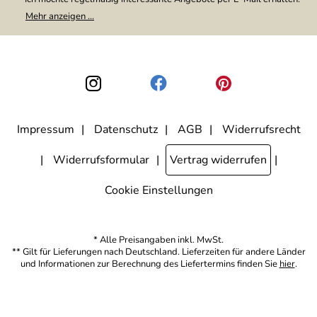
Meine E-Mail-Adresse wird nicht an andere Unternehmen
Mehr anzeigen ...
weitergegeben. Zu statistischen Zwecken wird in anonymer Form
ausgewertet, welche Links im Newsletter geklickt werden. Dabei ist
nicht erkennbar, welche konkrete Person geklickt hat. Diese
Einwilligung zur Nutzung meiner E-Mail-Adresse für Werbezwecke
kann ich jederzeit mit Wirkung für die Zukunft widerrufen, indem ich
den Link "Abmelden" am Ende des Newsletters anklicke. Die
Datenschutzerklärung
habe ich zur Kenntnis genommen.
Impressum
Datenschutz
AGB
Widerrufsrecht
Widerrufsformular
Vertrag widerrufen
Cookie Einstellungen
* Alle Preisangaben inkl. MwSt.
** Gilt für Lieferungen nach Deutschland. Lieferzeiten für andere Länder
und Informationen zur Berechnung des Liefertermins finden Sie
hier
.