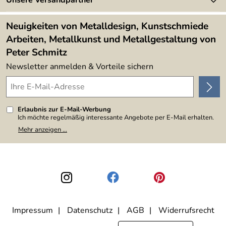
Kundenbewertungen (394)
Lieferbedingungen
4,9/5
*****
Neuigkeiten von Metalldesign, Kunstschmiede
Arbeiten, Metallkunst und Metallgestaltung von
Peter Schmitz
Newsletter anmelden & Vorteile sichern
Erlaubnis zur E-Mail-Werbung
Ich möchte regelmäßig interessante Angebote per E-Mail erhalten.
Meine E-Mail-Adresse wird nicht an andere Unternehmen
Mehr anzeigen ...
weitergegeben. Zu statistischen Zwecken wird in anonymer Form
ausgewertet, welche Links im Newsletter geklickt werden. Dabei ist
nicht erkennbar, welche konkrete Person geklickt hat. Diese
Einwilligung zur Nutzung meiner E-Mail-Adresse für Werbezwecke
kann ich jederzeit mit Wirkung für die Zukunft widerrufen, indem ich
den Link "Abmelden" am Ende des Newsletters anklicke. Die
Datenschutzerklärung
habe ich zur Kenntnis genommen.
Impressum
Datenschutz
AGB
Widerrufsrecht