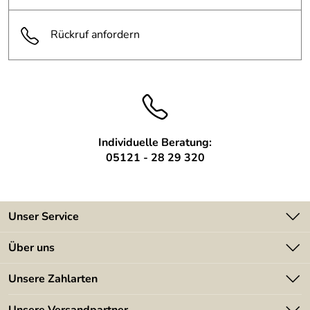
Anzahl Ziffern:
1 Stck.
Rückruf anfordern
Individuelle Beratung:
05121 - 28 29 320
Unser Service
Kontakt
Über uns
Batterieverordnung
Angebote
Unsere Zahlarten
Kundeninformationen
Made in Germany
Newsletter
Unsere Versandpartner