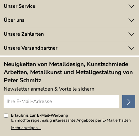
Unser Service
Kontakt
Über uns
Batterieverordnung
Angebote
Unsere Zahlarten
Kundeninformationen
Made in Germany
Newsletter
Unsere Versandpartner
Kundenbewertungen (394)
Lieferbedingungen
4,9/5
*****
Neuigkeiten von Metalldesign, Kunstschmiede
Arbeiten, Metallkunst und Metallgestaltung von
Peter Schmitz
Newsletter anmelden & Vorteile sichern
Erlaubnis zur E-Mail-Werbung
Ich möchte regelmäßig interessante Angebote per E-Mail erhalten.
Meine E-Mail-Adresse wird nicht an andere Unternehmen
Mehr anzeigen ...
weitergegeben. Zu statistischen Zwecken wird in anonymer Form
ausgewertet, welche Links im Newsletter geklickt werden. Dabei ist
nicht erkennbar, welche konkrete Person geklickt hat. Diese