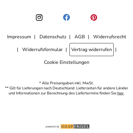
Einwilligung zur Nutzung meiner E-Mail-Adresse für Werbezwecke
kann ich jederzeit mit Wirkung für die Zukunft widerrufen, indem ich
den Link "Abmelden" am Ende des Newsletters anklicke. Die
Datenschutzerklärung
habe ich zur Kenntnis genommen.
Impressum
Datenschutz
AGB
Widerrufsrecht
Widerrufsformular
Vertrag widerrufen
Cookie Einstellungen
* Alle Preisangaben inkl. MwSt.
** Gilt für Lieferungen nach Deutschland. Lieferzeiten für andere Länder
und Informationen zur Berechnung des Liefertermins finden Sie
hier
.