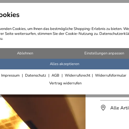
ookies
angebote
Wegebeschreibung
@ Konta
enden Cookies, um Ihnen das bestmögliche Shopping-Erlebnis zu bieten. We
rer Seite weitersurfen, stimmen Sie der Cookie-Nutzung zu. Datenschutzerklä
u.
 und Sonderleuchten
>
Leuchten für Hotels und Gastronomie
>
Alfried - Sonde
Ablehnen
Einstellungen anpassen
Alles akzeptieren
4 Meter 
Impressum
Datenschutz
AGB
Widerrufsrecht
Widerrufsformular
Alfried i
Vertrag widerrufen
Lieferfrist 2
Alle Art