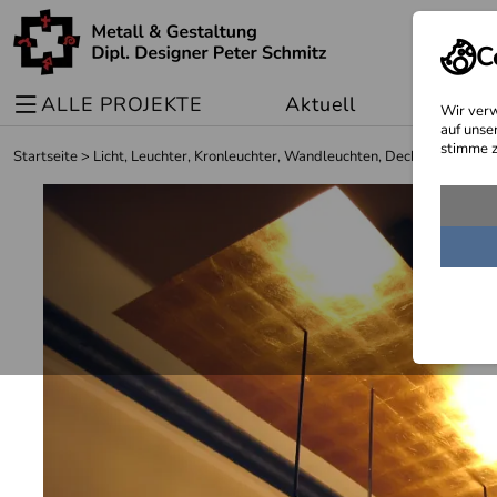
C
ALLE PROJEKTE
Aktuell
Sonder
Wir verw
auf unse
stimme z
Startseite
>
Licht, Leuchter, Kronleuchter, Wandleuchten, Deckenleuchten