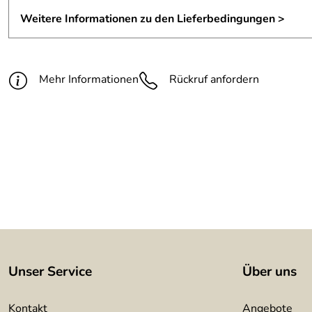
Höhe:
90 cm
Weitere Informationen zu den Lieferbedingungen >
Handlauf:
Edelstahl 42 mm
Füllung:
6 Knieleisten aus 12 mm Edels
Mehr Informationen
Rückruf anfordern
Relinghalter:
Bohrungen in den Pfosten
Befestigung:
stirnseitig
Befestigungsmaterial:
wird mitgeliefert
Montageanleitung:
wird mitgeliefert
Unser Service
Über uns
Kontakt
Angebote