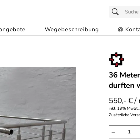
angebote
Wegebeschreibung
@ Konta
36 Meter
durften 
550,- € /
inkl. 19% MwSt.,
Zusätzliche Versa
−