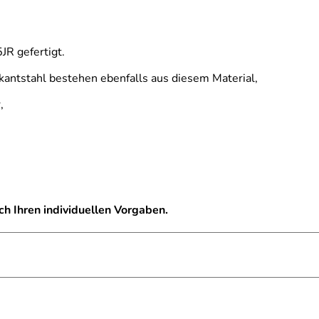
R gefertigt.
ntstahl bestehen ebenfalls aus diesem Material,
,
ch Ihren individuellen Vorgaben.
be mit aufgesetzten Glasleisten