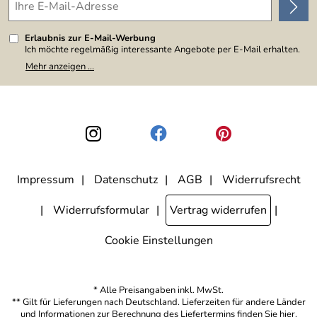
Erlaubnis zur E-Mail-Werbung
Ich möchte regelmäßig interessante Angebote per E-Mail erhalten.
Meine E-Mail-Adresse wird nicht an andere Unternehmen
Mehr anzeigen ...
weitergegeben. Zu statistischen Zwecken wird in anonymer Form
ausgewertet, welche Links im Newsletter geklickt werden. Dabei ist
nicht erkennbar, welche konkrete Person geklickt hat. Diese
Einwilligung zur Nutzung meiner E-Mail-Adresse für Werbezwecke
kann ich jederzeit mit Wirkung für die Zukunft widerrufen, indem ich
den Link "Abmelden" am Ende des Newsletters anklicke. Die
Datenschutzerklärung
habe ich zur Kenntnis genommen.
Impressum
Datenschutz
AGB
Widerrufsrecht
Widerrufsformular
Vertrag widerrufen
Cookie Einstellungen
* Alle Preisangaben inkl. MwSt.
** Gilt für Lieferungen nach Deutschland. Lieferzeiten für andere Länder
und Informationen zur Berechnung des Liefertermins finden Sie
hier
.