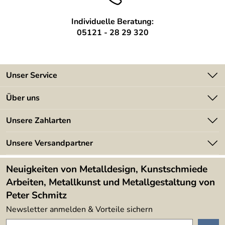
Individuelle Beratung:
05121 - 28 29 320
Unser Service
Kontakt
Über uns
Batterieverordnung
Angebote
Unsere Zahlarten
Kundeninformationen
Made in Germany
Newsletter
Unsere Versandpartner
Kundenbewertungen (394)
Lieferbedingungen
4,9/5
*****
Neuigkeiten von Metalldesign, Kunstschmiede
Arbeiten, Metallkunst und Metallgestaltung von
Peter Schmitz
Newsletter anmelden & Vorteile sichern