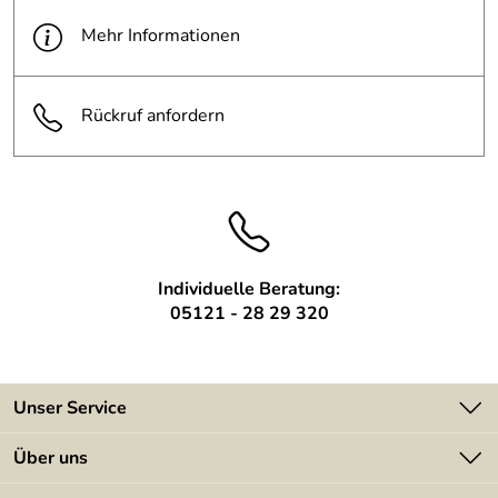
versehen
Mehr Informationen
kann gegen Mehrkosten mitgeliefert
Glas:
werden
Rückruf anfordern
Individuelle Beratung:
05121 - 28 29 320
Unser Service
Kontakt
Über uns
Batterieverordnung