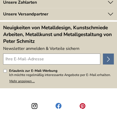
Angebote
Unsere Zahlarten
Kundeninformationen
Made in Germany
Newsletter
Unsere Versandpartner
Kundenbewertungen (394)
Lieferbedingungen
4,9/5
*****
Neuigkeiten von Metalldesign, Kunstschmiede
Arbeiten, Metallkunst und Metallgestaltung von
Peter Schmitz
Newsletter anmelden & Vorteile sichern
Erlaubnis zur E-Mail-Werbung
Ich möchte regelmäßig interessante Angebote per E-Mail erhalten.
Meine E-Mail-Adresse wird nicht an andere Unternehmen
Mehr anzeigen ...
weitergegeben. Zu statistischen Zwecken wird in anonymer Form
ausgewertet, welche Links im Newsletter geklickt werden. Dabei ist
nicht erkennbar, welche konkrete Person geklickt hat. Diese
Einwilligung zur Nutzung meiner E-Mail-Adresse für Werbezwecke
kann ich jederzeit mit Wirkung für die Zukunft widerrufen, indem ich
den Link "Abmelden" am Ende des Newsletters anklicke. Die
Datenschutzerklärung
habe ich zur Kenntnis genommen.