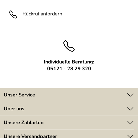
Oberfläche:
klar lackiert
Rückruf anfordern
Individuelle Beratung:
05121 - 28 29 320
Unser Service
Kontakt
Über uns
Batterieverordnung
Angebote
Unsere Zahlarten
Kundeninformationen
Made in Germany
Newsletter
Unsere Versandpartner