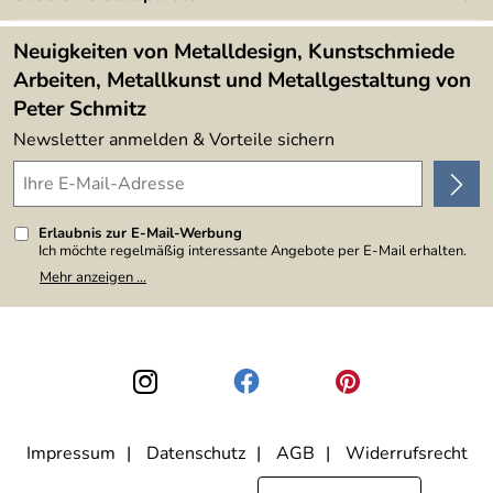
Kundenbewertungen (394)
Lieferbedingungen
4,9/5
*****
Neuigkeiten von Metalldesign, Kunstschmiede
Arbeiten, Metallkunst und Metallgestaltung von
Peter Schmitz
Newsletter anmelden & Vorteile sichern
Erlaubnis zur E-Mail-Werbung
Ich möchte regelmäßig interessante Angebote per E-Mail erhalten.
Meine E-Mail-Adresse wird nicht an andere Unternehmen
Mehr anzeigen ...
weitergegeben. Zu statistischen Zwecken wird in anonymer Form
ausgewertet, welche Links im Newsletter geklickt werden. Dabei ist
nicht erkennbar, welche konkrete Person geklickt hat. Diese
Einwilligung zur Nutzung meiner E-Mail-Adresse für Werbezwecke
kann ich jederzeit mit Wirkung für die Zukunft widerrufen, indem ich
den Link "Abmelden" am Ende des Newsletters anklicke. Die
Datenschutzerklärung
habe ich zur Kenntnis genommen.
Impressum
Datenschutz
AGB
Widerrufsrecht