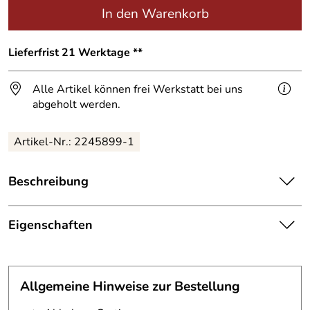
In den Warenkorb
Lieferfrist 21 Werktage **
Alle Artikel können frei Werkstatt bei uns
abgeholt werden.
Artikel-Nr.:
2245899-1
Beschreibung
Edelstahl
Hausnummer
13
Eigenschaften
Ihre Hausnummer sollte zu Ihnen passen.
Hausnummer
Hausnummer 13 aus t=3mm 1.4301, V2A Edelstahl
gefertigt,
Schrifttyp:
Charilidae
Allgemeine Hinweise zur Bestellung
Höhe 200mm,
Material:
Edelstahl 3 mm, V2A; 1.4301