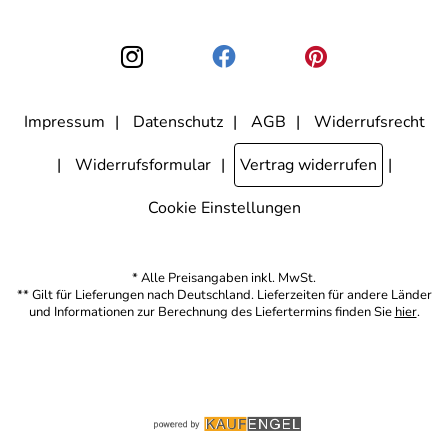
Einwilligung zur Nutzung meiner E-Mail-Adresse für Werbezwecke
kann ich jederzeit mit Wirkung für die Zukunft widerrufen, indem ich
den Link "Abmelden" am Ende des Newsletters anklicke. Die
Datenschutzerklärung
habe ich zur Kenntnis genommen.
Impressum
Datenschutz
AGB
Widerrufsrecht
Widerrufsformular
Vertrag widerrufen
Cookie Einstellungen
* Alle Preisangaben inkl. MwSt.
** Gilt für Lieferungen nach Deutschland. Lieferzeiten für andere Länder
und Informationen zur Berechnung des Liefertermins finden Sie
hier
.