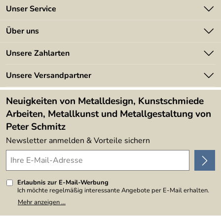
Das Montagematerial liefern wir ebenfalls mit.
Unser Service
Kontakt
Über uns
Batterieverordnung
Angebote
Unsere Zahlarten
Kundeninformationen
Made in Germany
Newsletter
Unsere Versandpartner
Kundenbewertungen (394)
Lieferbedingungen
4,9/5
*****
Neuigkeiten von Metalldesign, Kunstschmiede
Arbeiten, Metallkunst und Metallgestaltung von
Peter Schmitz
Newsletter anmelden & Vorteile sichern
Erlaubnis zur E-Mail-Werbung
Ich möchte regelmäßig interessante Angebote per E-Mail erhalten.
Meine E-Mail-Adresse wird nicht an andere Unternehmen
Mehr anzeigen ...
weitergegeben. Zu statistischen Zwecken wird in anonymer Form
ausgewertet, welche Links im Newsletter geklickt werden. Dabei ist
nicht erkennbar, welche konkrete Person geklickt hat. Diese