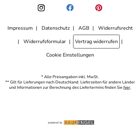
Stahl Möbel von Metall & Gestaltung aus. Sie stellen
den Link "Abmelden" am Ende des Newsletters anklicke. Die
Datenschutzerklärung
habe ich zur Kenntnis genommen.
keinen Mangel oder Reklamationsgrund dar.
Impressum
Datenschutz
AGB
Widerrufsrecht
Widerrufsformular
Vertrag widerrufen
Cookie Einstellungen
* Alle Preisangaben inkl. MwSt.
** Gilt für Lieferungen nach Deutschland. Lieferzeiten für andere Länder
und Informationen zur Berechnung des Liefertermins finden Sie
hier
.